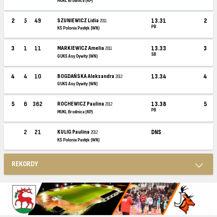
MUKL Brodnica (KP)
2
5
49
SZUNIEWICZ Lidia
13.31
2
2011
PB
KS Polonia Pasłęk (WN)
3
1
11
MARKIEWICZ Amelia
13.33
3
2011
SB
GUKS Asy Dywity (WN)
4
4
10
BOGDAŃSKA Aleksandra
13.34
4
2012
GUKS Asy Dywity (WN)
5
6
362
ROCHEWICZ Paulina
13.38
5
2012
PB
MUKL Brodnica (KP)
2
21
KULIG Paulina
DNS
2012
KS Polonia Pasłęk (WN)
REKORDY