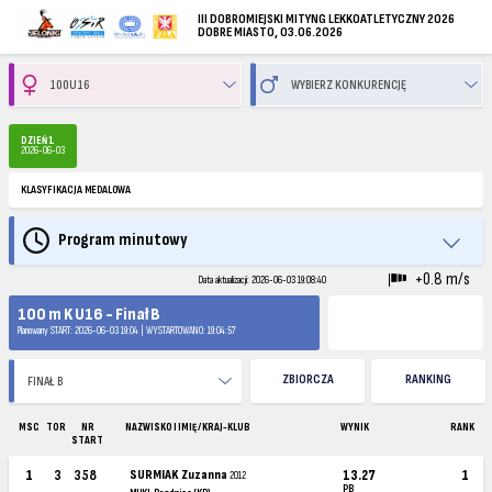
III DOBROMIEJSKI MITYNG LEKKOATLETYCZNY 2026
DOBRE MIASTO, 03.06.2026
DZIEŃ 1
2026-06-03
KLASYFIKACJA MEDALOWA
Program minutowy
+0.8 m/s
Data aktualizacji: 2026-06-03 19:08:40
100 m K U16 - Finał B
Planowany START: 2026-06-03 19:04 | WYSTARTOWANO: 19:04:57
ZBIORCZA
RANKING
MSC
TOR
NR
NAZWISKO I IMIĘ / KRAJ-KLUB
WYNIK
RANK
START
1
3
358
SURMIAK Zuzanna
13.27
1
2012
PB