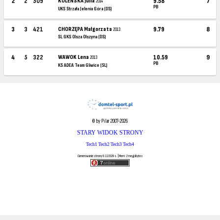
2
2
509
KOLEŃSKA Julia
9.58
7
2014
PB
UKS Strzała Jelenia Góra (DS)
3
3
421
CHORZĘPA Małgorzata
9.79
8
2013
SL GKS Olsza Olszyna (DS)
4
5
322
WAWOK Lena
10.59
9
2013
PB
KS ADEA Team Gliwice (SL)
© by Pilar 2007-2026
STARY WIDOK STRONY
Tech1
Tech2
Tech3
Tech4
Generowanie strony 0.113528 s. | Mem: 2 megabytes