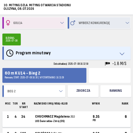
10. MITYNG DZLA. MITYNG OTWARCIA STADIONU
OLSZYNA, 08.07.2026
DZIEŃ 1
2026-07-08
Program minutowy
-1.8 M/S
Data aktualizacji: 2026-07-08 16:32:59
60 m K U14 - Bieg 2
Planowany START: 2026-07-08 16:30 | WYSTARTOWANO: 16:31:09
ZBIORCZA
RANKING
MSC
TOR
NR
NAZWISKO I IMIĘ / KRAJ-KLUB
WYNIK
RANK
START
1
4
34
CHUCHMACZ Magdalena
9.35
6
2013
PB
LKS Świeradów-Zdrój (DS)