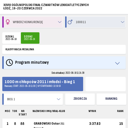
XXVIII OGÓLNOPOLSKI FINAŁ CZWARTKÓW LEKKOATLETYCZNYCH
ŁÓDŹ, 19-20 CZERWCA 2022
DZIEŃ 1
DZIEŃ 2
2022-06-18
2022-06-19
KLASYFIKACJA MEDALOWA
Program minutowy
Data aktualizacji: 2022-06-19 11:24:38
1000 m chłopców 2011 i młodsi - Bieg 1
Planowany START: 2022-06-19 11:00 | WYSTARTOWANO: 10:59:59
ZBIORCZA
RANKING
MSC
TOR
NR
NAZWISKO I IMIĘ / KRAJ-KLUB
WYNIK
RANK
START
1
8
88
GRABOWSKI Oskar
3:37.63
15
2011