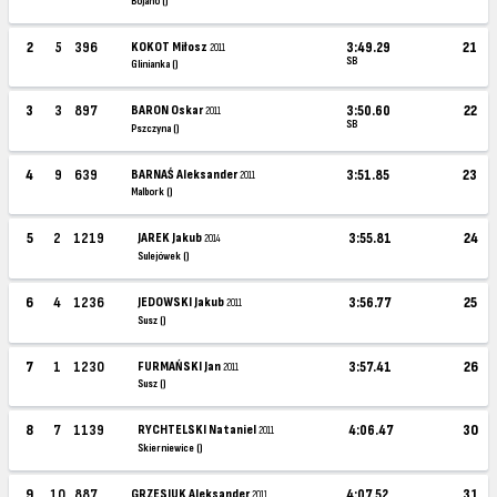
Bojano ()
2
5
396
KOKOT Miłosz
3:49.29
21
2011
SB
Glinianka ()
3
3
897
BARON Oskar
3:50.60
22
2011
SB
Pszczyna ()
4
9
639
BARNAŚ Aleksander
3:51.85
23
2011
Malbork ()
5
2
1219
JAREK Jakub
3:55.81
24
2014
Sulejówek ()
6
4
1236
JEDOWSKI Jakub
3:56.77
25
2011
Susz ()
7
1
1230
FURMAŃSKI Jan
3:57.41
26
2011
Susz ()
8
7
1139
RYCHTELSKI Nataniel
4:06.47
30
2011
Skierniewice ()
9
10
887
GRZESIUK Aleksander
4:07.52
31
2011