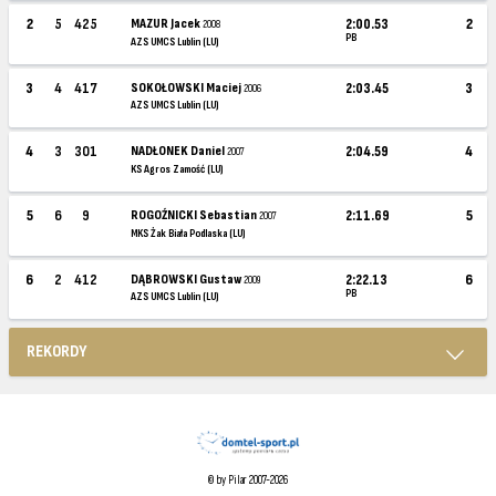
2
5
425
MAZUR Jacek
2:00.53
2
2008
PB
AZS UMCS Lublin (LU)
3
4
417
SOKOŁOWSKI Maciej
2:03.45
3
2006
AZS UMCS Lublin (LU)
4
3
301
NADŁONEK Daniel
2:04.59
4
2007
KS Agros Zamość (LU)
5
6
9
ROGOŹNICKI Sebastian
2:11.69
5
2007
MKS Żak Biała Podlaska (LU)
6
2
412
DĄBROWSKI Gustaw
2:22.13
6
2009
PB
AZS UMCS Lublin (LU)
REKORDY
© by Pilar 2007-2026