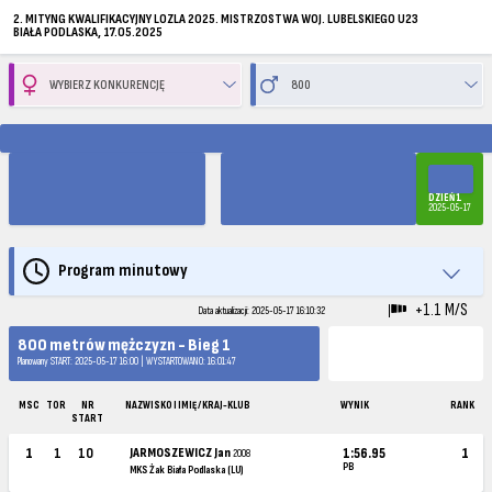
2. MITYNG KWALIFIKACYJNY LOZLA 2025. MISTRZOSTWA WOJ. LUBELSKIEGO U23
BIAŁA PODLASKA, 17.05.2025
DZIEŃ 1
2025-05-17
Program minutowy
+1.1 M/S
Data aktualizacji: 2025-05-17 16:10:32
800 metrów mężczyzn - Bieg 1
Planowany START: 2025-05-17 16:00 | WYSTARTOWANO: 16:01:47
MSC
TOR
NR
NAZWISKO I IMIĘ / KRAJ-KLUB
WYNIK
RANK
START
1
1
10
JARMOSZEWICZ Jan
1:56.95
1
2008
PB
MKS Żak Biała Podlaska (LU)