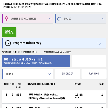
HALOWE MISTRZOSTWA WOJEWÓDZTWA KUJAWSKO-POMORSKIEGO W LA U10, U12, U14
BYDGOSZCZ, 11.01.2025
DZIEŃ 1
2025-01-11
Program minutowy
Kwalifikacje: 5 z najlepszymi czasami (q)
Data aktualizacji: 2025-01-11 12:33:44
60 metrów M U10 - elim 1
Planowany START: 2025-01-11 12:25 | WYSTARTOWANO: 12:26:35
ZBIORCZA
RANKING
MSC
TOR
NR
NAZWISKO I IMIĘ / KRAJ-KLUB
WYNIK
RANK
START
1
3
819
RUTKOWSKI Wojciech
10.48
1
2017
Q PB
MZKS Orlęta Aleksandrów Kujawski (KP)