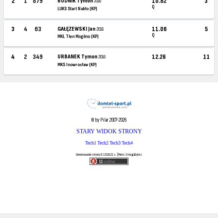
2
1
879
BUDNIK Tymon
10.82
3
2016
Q
LUKS Start Nakło (KP)
3
4
63
GAŁĘZEWSKI Jan
11.06
5
2016
Q
MKL Tlen Mogilno (KP)
4
2
349
URBANEK Tymon
12.26
11
2016
MKS Inowrocław (KP)
© by Pilar 2007-2026
STARY WIDOK STRONY
Tech1
Tech2
Tech3
Tech4
Generowanie strony 0.1318121 s. | Mem: 2 megabytes