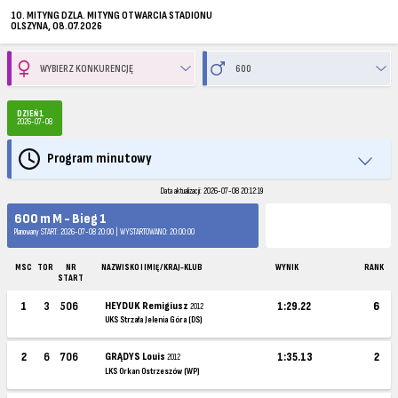
10. MITYNG DZLA. MITYNG OTWARCIA STADIONU
OLSZYNA, 08.07.2026
DZIEŃ 1
2026-07-08
Program minutowy
Data aktualizacji: 2026-07-08 20:12:19
600 m M - Bieg 1
Planowany START: 2026-07-08 20:00 | WYSTARTOWANO: 20:00:00
MSC
TOR
NR
NAZWISKO I IMIĘ / KRAJ-KLUB
WYNIK
RANK
START
1
3
506
HEYDUK Remigiusz
1:29.22
6
2012
UKS Strzała Jelenia Góra (DS)
2
6
706
GRĄDYS Louis
1:35.13
2
2012
LKS Orkan Ostrzeszów (WP)