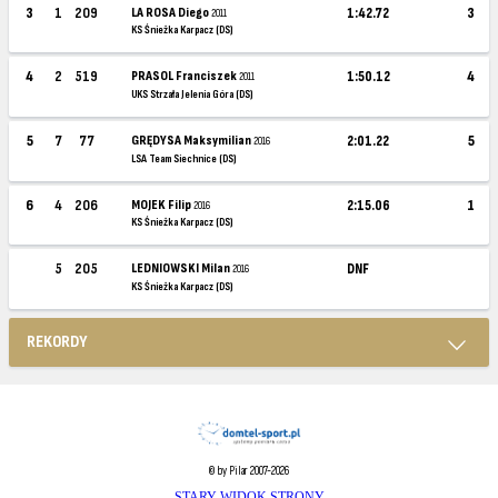
3
1
209
LA ROSA Diego
1:42.72
3
2011
KS Śnieżka Karpacz (DS)
4
2
519
PRASOL Franciszek
1:50.12
4
2011
UKS Strzała Jelenia Góra (DS)
5
7
77
GRĘDYSA Maksymilian
2:01.22
5
2016
LSA Team Siechnice (DS)
6
4
206
MOJEK Filip
2:15.06
1
2016
KS Śnieżka Karpacz (DS)
5
205
LEDNIOWSKI Milan
DNF
2016
KS Śnieżka Karpacz (DS)
REKORDY
© by Pilar 2007-2026
STARY WIDOK STRONY