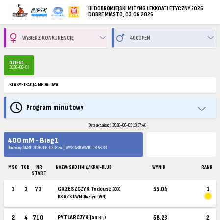
III DOBROMIEJSKI MITYNG LEKKOATLETYCZNY 2026
DOBRE MIASTO, 03.06.2026
DZIEŃ 1
2026-06-03
KLASYFIKACJA MEDALOWA
Program minutowy
Data aktualizacji: 2026-06-03 18:57:40
400 m M - Bieg 1
Planowany START: 2026-06-03 18:54 | WYSTARTOWANO: 18:56:33
MSC
TOR
NR
NAZWISKO I IMIĘ / KRAJ-KLUB
WYNIK
RANK
START
1
3
73
GRZESZCZYK Tadeusz
55.04
1
2008
KS AZS UWM Olsztyn (WN)
2
4
710
PYTLARCZYK Jan
58.23
2
2010