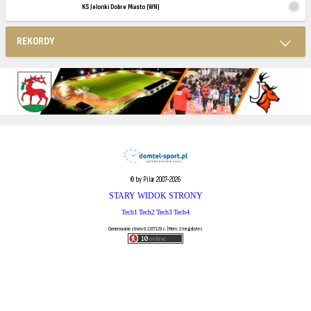
KS Jelonki Dobre Miasto (WN)
REKORDY
© by Pilar 2007-2026
STARY WIDOK STRONY
Tech1
Tech2
Tech3
Tech4
Generowanie strony 0.1357129 s. | Mem: 2 megabytes