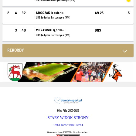
UKS Akademia Dwójki Olsztyn (WN)
2
4
92
SROCZAK Jakub
49.25
5
2013
UKS Jedynka Bartoszyce (WN)
3
40
MURAWSKI Igor
DNS
2014
UKS Jedynka Bartoszyce (WN)
REKORDY
© by Pilar 2007-2026
STARY WIDOK STRONY
Tech1
Tech2
Tech3
Tech4
Generowanie strony 0.1066539 s. | Mem: 2 megabytes