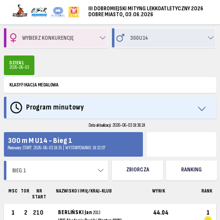
III DOBROMIEJSKI MITYNG LEKKOATLETYCZNY 2026
DOBRE MIASTO, 03.06.2026
DZIEŃ 1
2026-06-03
KLASYFIKACJA MEDALOWA
Program minutowy
Data aktualizacji: 2026-06-03 19:36:19
300 m M U14 - Bieg 1
Planowany START: 2026-06-03 19:35 | WYSTARTOWANO: 19:32:07
ZBIORCZA
RANKING
MSC
TOR
NR
NAZWISKO I IMIĘ / KRAJ-KLUB
WYNIK
RANK
START
1
2
210
BERLIŃSKI Jan
44.04
1
2013