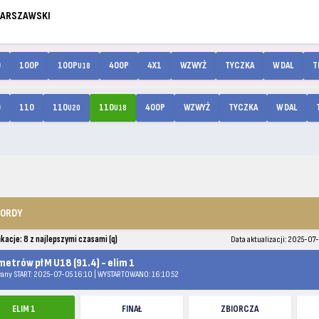
WARSZAWSKI
0
100P
100P
400P
4X1
WZWYŻ
TYCZKA
W DAL
T
U18
0
110
110
110
400P
WZWYŻ
TYCZKA
W DAL
U20
U18
KORDY
ikacje: 8 z najlepszymi czasami (q)
Data aktualizacji: 2025-07
metrów pł M U18 (91.4) - elim 1
any START: 2025-07-05 16:10 | WYSTARTOWANO: 16:10:52
ELIM 1
FINAŁ
ZBIORCZA