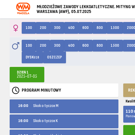
MŁODZIEŻOWE ZAWODY LEKKOATLETYCZNE. MITYNG 
WARSZAWA (AWF), 05.07.2025
100
200
300
400
600
800
1500
200
100
200
300
400
600
800
1500
200
DYSK
OSZCZEP
U18
DZIEŃ 1
2025-07-05
PROGRAM MINUTOWY
RE
Kwalif
16:00
Skok o tyczce M
110 
Planow
16:00
Skok o tyczce K