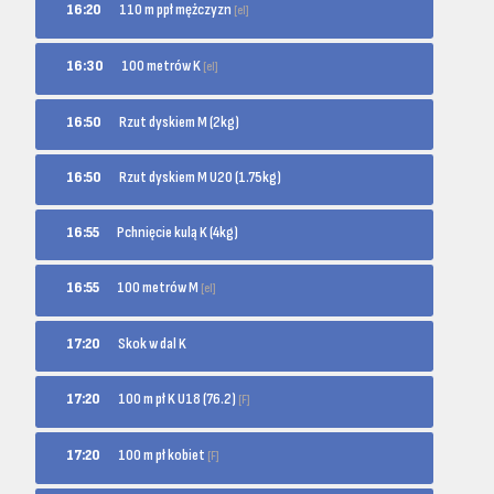
110 m ppł mężczyzn
16:20
[el]
100 metrów K
16:30
[el]
16:50
Rzut dyskiem M (2kg)
16:50
Rzut dyskiem M U20 (1.75kg)
16:55
Pchnięcie kulą K (4kg)
100 metrów M
16:55
[el]
17:20
Skok w dal K
100 m pł K U18 (76.2)
17:20
[F]
100 m pł kobiet
17:20
[F]