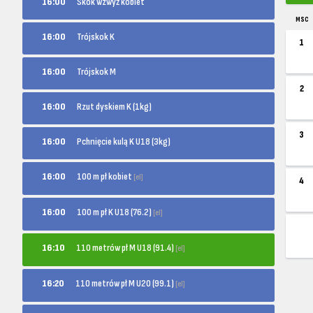
16:00
Skok wzwyż kobiet
MSC
16:00
Trójskok K
1
16:00
Trójskok M
2
16:00
Rzut dyskiem K (1kg)
3
16:00
Pchnięcie kulą K U18 (3kg)
100 m pł kobiet
16:00
[el]
4
100 m pł K U18 (76.2)
16:00
[el]
110 metrów pł M U18 (91.4)
16:10
[el]
110 metrów pł M U20 (99.1)
16:20
[el]