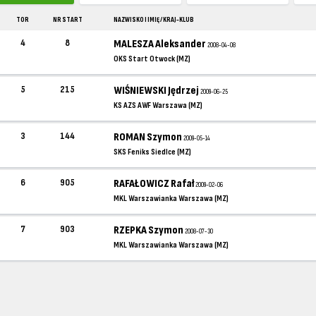
TOR
NR START
NAZWISKO I IMIĘ / KRAJ-KLUB
4
8
MALESZA Aleksander
2008-04-08
OKS Start Otwock (MZ)
5
215
WIŚNIEWSKI Jędrzej
2009-06-25
KS AZS AWF Warszawa (MZ)
3
144
ROMAN Szymon
2009-05-14
SKS Feniks Siedlce (MZ)
6
905
RAFAŁOWICZ Rafał
2009-02-06
MKL Warszawianka Warszawa (MZ)
7
903
RZEPKA Szymon
2008-07-30
MKL Warszawianka Warszawa (MZ)