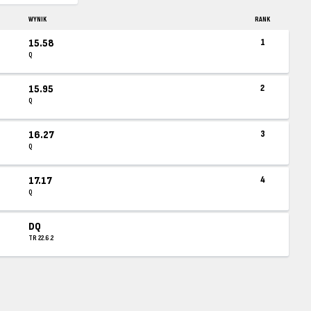
WYNIK
RANK
15.58
1
Q
15.95
2
Q
16.27
3
Q
17.17
4
Q
DQ
TR 22.6.2