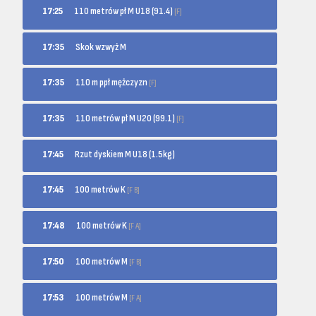
110 metrów pł M U18 (91.4)
17:25
[F]
17:35
Skok wzwyż M
110 m ppł mężczyzn
17:35
[F]
110 metrów pł M U20 (99.1)
17:35
[F]
17:45
Rzut dyskiem M U18 (1.5kg)
100 metrów K
17:45
[F B]
100 metrów K
17:48
[F A]
100 metrów M
17:50
[F B]
100 metrów M
17:53
[F A]