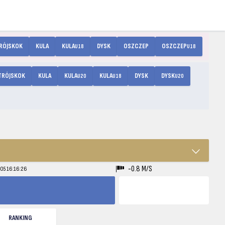
RÓJSKOK
KULA
KULA
DYSK
OSZCZEP
OSZCZEP
U18
U18
TRÓJSKOK
KULA
KULA
KULA
DYSK
DYSK
U20
U18
U20
-0.8 M/S
-05 16:16:26
RANKING