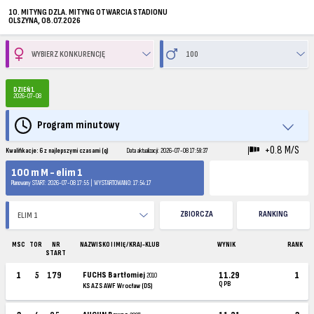
10. MITYNG DZLA. MITYNG OTWARCIA STADIONU
OLSZYNA, 08.07.2026
DZIEŃ 1
2026-07-08
Program minutowy
+0.8 M/S
Kwalifikacje: 6 z najlepszymi czasami (q)
Data aktualizacji: 2026-07-08 17:59:37
100 m M - elim 1
Planowany START: 2026-07-08 17:55 | WYSTARTOWANO: 17:54:17
ZBIORCZA
RANKING
MSC
TOR
NR
NAZWISKO I IMIĘ / KRAJ-KLUB
WYNIK
RANK
START
1
5
179
FUCHS Bartłomiej
11.29
1
2010
Q PB
KS AZS AWF Wrocław (DS)