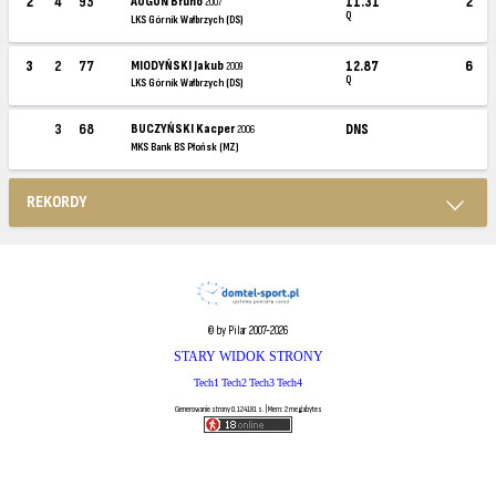
2
4
95
AUGUN Bruno
11.31
2
2007
Q
LKS Górnik Wałbrzych (DS)
3
2
77
MIODYŃSKI Jakub
12.87
6
2009
Q
LKS Górnik Wałbrzych (DS)
3
68
BUCZYŃSKI Kacper
DNS
2006
MKS Bank BS Płońsk (MZ)
REKORDY
© by Pilar 2007-2026
STARY WIDOK STRONY
Tech1
Tech2
Tech3
Tech4
Generowanie strony 0.124181 s. | Mem: 2 megabytes