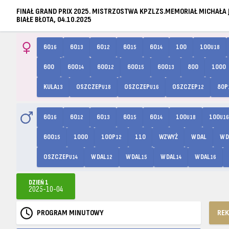
FINAŁ GRAND PRIX 2025. MISTRZOSTWA KPZLZS.MEMORIAŁ MICHAŁA
BIAŁE BŁOTA, 04.10.2025
60
60
60
60
60
100
100
16
13
12
15
14
U18
600
600
600
600
600
800
1000
14
12
15
13
KULA
OSZCZEP
OSZCZEP
OSZCZEP
80P
13
U18
U16
12
60
60
60
60
60
100
100
16
12
13
15
14
U18
U16
600
1000
100P
110
WZWYŻ
W DAL
W D
15
12
OSZCZEP
W DAL
W DAL
W DAL
W DAL
U14
12
15
14
16
DZIEŃ 1
2025-10-04
PROGRAM MINUTOWY
RE