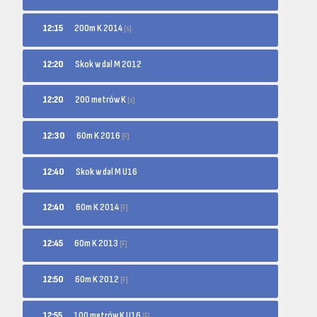
200m K 2014
12:15
[s]
12:20
Skok w dal M 2012
200 metrów K
12:20
[s]
60m K 2016
12:30
[F]
12:40
Skok w dal M U16
60m K 2014
12:40
[F]
60m K 2013
12:45
[F]
60m K 2012
12:50
[F]
100 metrów K U16
12:55
[F]