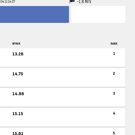
-1.8 M/S
04 11:14:27
WYNIK
RANK
13.26
1
14.75
2
14.86
3
15.15
4
15.61
5