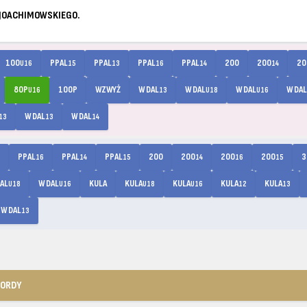
 JOACHIMOWSKIEGO.
100
PPAL
PPAL
PPAL
PPAL
200
200
20
U16
15
13
16
14
14
80P
100P
WZWYŻ
W DAL
W DAL
W DAL
W DAL
U16
13
U18
U16
W DAL
W DAL
13
13
14
PPAL
PPAL
PPAL
200
200
200
200
3
16
14
15
14
16
15
AL
W DAL
KULA
KULA
KULA
KULA
KULA
U18
U16
U18
U16
12
13
W DAL
13
KORDY