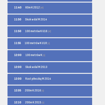
60m K 2012
11:40
[el]
11:50
Skok w dal M 2014
100 metrów K U16
11:50
[el]
100 metrów K U18
11:55
[s]
100 metrów K
12:00
[s]
12:00
Skok w dal M 2013
12:00
Rzut piłeczką M 2014
200m K 2016
12:05
[s]
200m K 2015
12:10
[s]