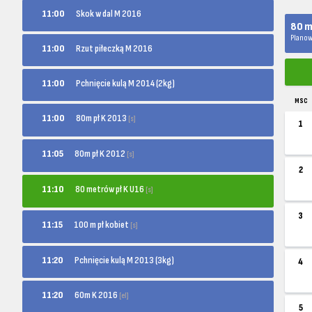
11:00
Skok w dal M 2016
80 m
Planow
11:00
Rzut piłeczką M 2016
11:00
Pchnięcie kulą M 2014 (2kg)
MSC
80m pł K 2013
11:00
[s]
1
80m pł K 2012
11:05
[s]
2
80 metrów pł K U16
11:10
[s]
3
100 m pł kobiet
11:15
[s]
11:20
Pchnięcie kulą M 2013 (3kg)
4
60m K 2016
11:20
[el]
5