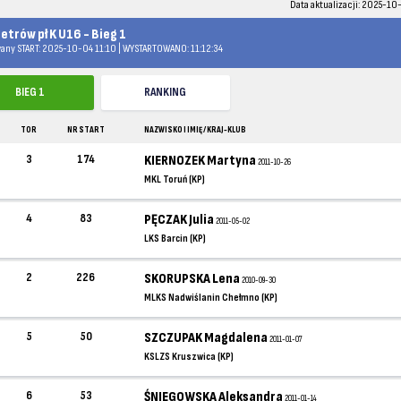
Data aktualizacji: 2025-10-
etrów pł K U16 - Bieg 1
any START: 2025-10-04 11:10 | WYSTARTOWANO: 11:12:34
BIEG 1
RANKING
TOR
NR START
NAZWISKO I IMIĘ / KRAJ-KLUB
3
174
KIERNOZEK Martyna
2011-10-26
MKL Toruń (KP)
4
83
PĘCZAK Julia
2011-05-02
LKS Barcin (KP)
2
226
SKORUPSKA Lena
2010-09-30
MLKS Nadwiślanin Chełmno (KP)
5
50
SZCZUPAK Magdalena
2011-01-07
KSLZS Kruszwica (KP)
6
53
ŚNIEGOWSKA Aleksandra
2011-01-14