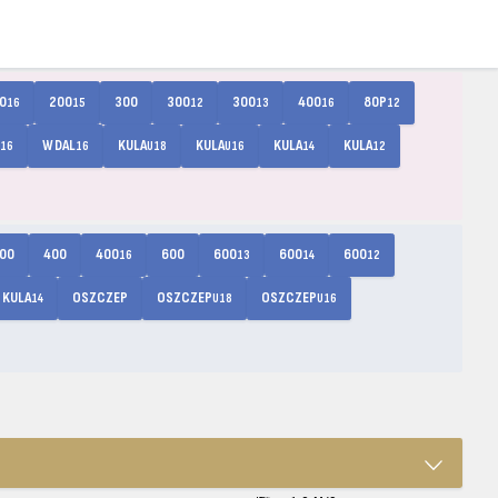
0
200
300
300
300
400
80P
16
15
12
13
16
12
W DAL
KULA
KULA
KULA
KULA
16
16
U18
U16
14
12
00
400
400
600
600
600
600
16
13
14
12
KULA
OSZCZEP
OSZCZEP
OSZCZEP
14
U18
U16