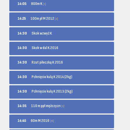
800m K
14:05
[s]
100m pł M 2012
14:25
[s]
14:30
Skok wzwyż K
14:30
Skok w dal K 2016
14:30
Rzut piłeczką K 2016
14:30
Pchnięcie kulą K 2014 (2kg)
14:30
Pchnięcie kulą K 2013 (2kg)
110 m ppł mężczyzn
14:35
[s]
60m M 2016
14:45
[el]