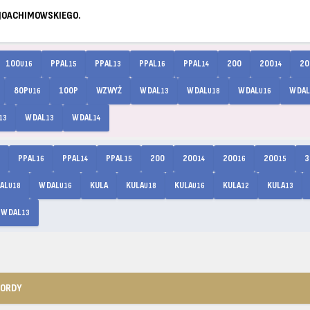
 JOACHIMOWSKIEGO.
100
PPAL
PPAL
PPAL
PPAL
200
200
20
U16
15
13
16
14
14
80P
100P
WZWYŻ
W DAL
W DAL
W DAL
W DAL
U16
13
U18
U16
W DAL
W DAL
13
13
14
PPAL
PPAL
PPAL
200
200
200
200
3
16
14
15
14
16
15
AL
W DAL
KULA
KULA
KULA
KULA
KULA
U18
U16
U18
U16
12
13
W DAL
13
KORDY