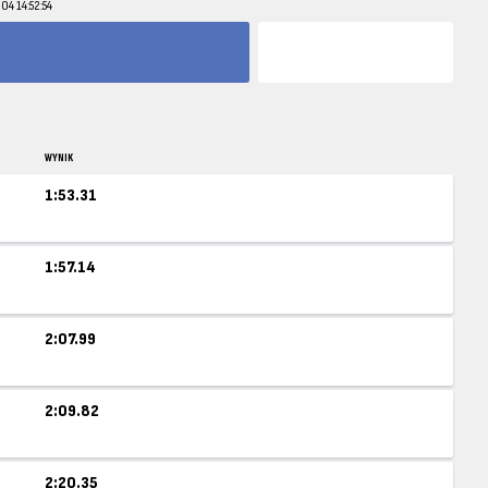
04 14:52:54
WYNIK
1:53.31
1:57.14
2:07.99
2:09.82
2:20.35