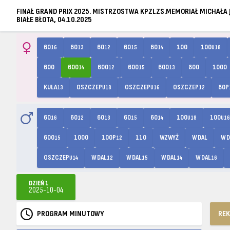
FINAŁ GRAND PRIX 2025. MISTRZOSTWA KPZLZS.MEMORIAŁ MICHAŁA
BIAŁE BŁOTA, 04.10.2025
60
60
60
60
60
100
100
16
13
12
15
14
U18
600
600
600
600
600
800
1000
14
12
15
13
KULA
OSZCZEP
OSZCZEP
OSZCZEP
80P
13
U18
U16
12
60
60
60
60
60
100
100
16
12
13
15
14
U18
U16
600
1000
100P
110
WZWYŻ
W DAL
W D
15
12
OSZCZEP
W DAL
W DAL
W DAL
W DAL
U14
12
15
14
16
DZIEŃ 1
2025-10-04
PROGRAM MINUTOWY
RE