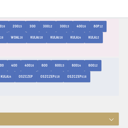
0
200
300
300
300
400
80P
16
15
12
13
16
12
W DAL
KULA
KULA
KULA
KULA
16
16
U18
U16
14
12
00
400
400
600
600
600
600
16
13
14
12
KULA
OSZCZEP
OSZCZEP
OSZCZEP
14
U18
U16