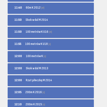
60m K 2012
11:40
[el]
11:50
Skok w dal M 2014
100 metrów K U16
11:50
[el]
100 metrów K U18
11:55
[s]
100 metrów K
12:00
[s]
12:00
Skok w dal M 2013
12:00
Rzut piłeczką M 2014
200m K 2016
12:05
[s]
200m K 2015
12:10
[s]