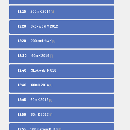
200m K 2014
12:15
[s]
12:20
Skok w dal M 2012
200 metrów K
12:20
[s]
60m K 2016
12:30
[F]
12:40
Skok w dal M U16
60m K 2014
12:40
[F]
60m K 2013
12:45
[F]
60m K 2012
12:50
[F]
100 metrów K U16
12:55
[F]