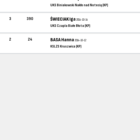
UKS Biniakowski Nakło nad Notecią (KP)
3
390
ŚWIECIAK Iga
2014-10-14
UKS Czapla Białe Błota (KP)
2
24
BASA Hanna
2014-10-12
KSLZS Kruszwica (KP)