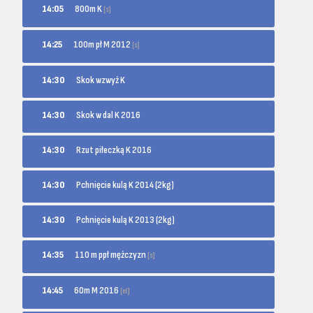
800m K
14:05
[s]
100m pł M 2012
14:25
[s]
14:30
Skok wzwyż K
14:30
Skok w dal K 2016
14:30
Rzut piłeczką K 2016
14:30
Pchnięcie kulą K 2014 (2kg)
14:30
Pchnięcie kulą K 2013 (2kg)
110 m ppł mężczyzn
14:35
[s]
60m M 2016
14:45
[el]