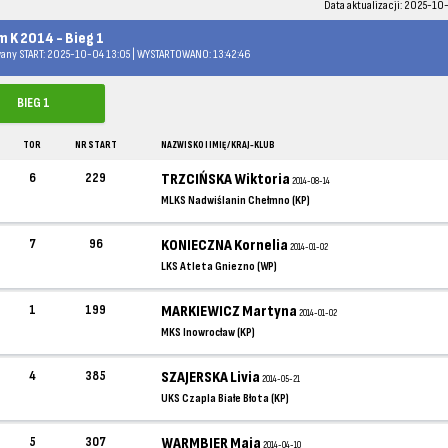
Data aktualizacji: 2025-10-
 K 2014 - Bieg 1
any START: 2025-10-04 13:05 | WYSTARTOWANO: 13:42:46
BIEG 1
TOR
NR START
NAZWISKO I IMIĘ / KRAJ-KLUB
6
229
TRZCIŃSKA Wiktoria
2014-08-14
MLKS Nadwiślanin Chełmno (KP)
7
96
KONIECZNA Kornelia
2014-01-02
LKS Atleta Gniezno (WP)
1
199
MARKIEWICZ Martyna
2014-01-02
MKS Inowrocław (KP)
4
385
SZAJERSKA Livia
2014-05-21
UKS Czapla Białe Błota (KP)
5
307
WARMBIER Maja
2014-04-10