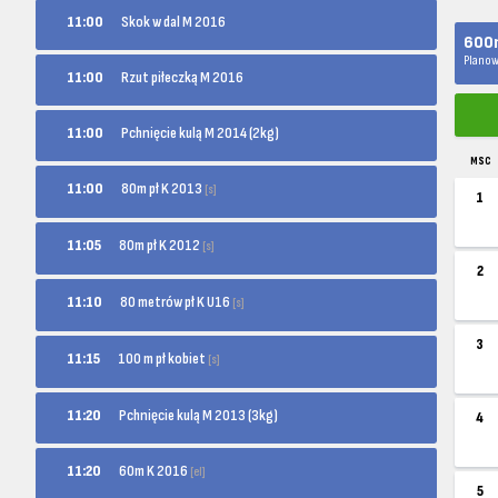
11:00
Skok w dal M 2016
600m
Planow
11:00
Rzut piłeczką M 2016
11:00
Pchnięcie kulą M 2014 (2kg)
MSC
80m pł K 2013
11:00
[s]
1
80m pł K 2012
11:05
[s]
2
80 metrów pł K U16
11:10
[s]
3
100 m pł kobiet
11:15
[s]
11:20
Pchnięcie kulą M 2013 (3kg)
4
60m K 2016
11:20
[el]
5