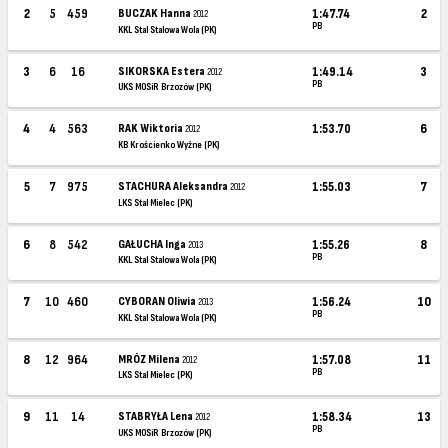
2
5
459
BUCZAK Hanna
1:47.74
2
2012
PB
KKL Stal Stalowa Wola (PK)
3
6
16
SIKORSKA Estera
1:49.14
3
2012
PB
UKS MOSiR Brzozów (PK)
4
4
563
RAK Wiktoria
1:53.70
6
2012
KB Krościenko Wyżne (PK)
5
7
975
STACHURA Aleksandra
1:55.03
7
2012
LKS Stal Mielec (PK)
6
8
542
GAŁUCHA Inga
1:55.26
8
2013
PB
KKL Stal Stalowa Wola (PK)
7
10
460
CYBORAN Oliwia
1:56.24
10
2013
PB
KKL Stal Stalowa Wola (PK)
8
12
964
MRÓZ Milena
1:57.08
11
2012
PB
LKS Stal Mielec (PK)
9
11
14
STABRYŁA Lena
1:58.34
13
2012
PB
UKS MOSiR Brzozów (PK)