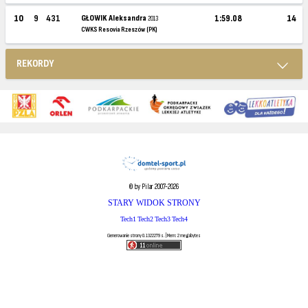
10
9
431
GŁOWIK Aleksandra
1:59.08
14
2013
CWKS Resovia Rzeszów (PK)
REKORDY
© by Pilar 2007-2026
STARY WIDOK STRONY
Tech1
Tech2
Tech3
Tech4
Generowanie strony 0.1322279 s. | Mem: 2 megabytes