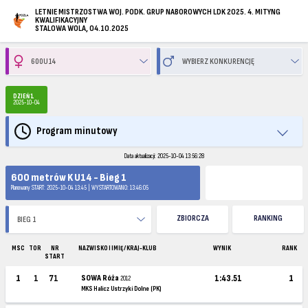
LETNIE MISTRZOSTWA WOJ. PODK. GRUP NABOROWYCH LDK 2025. 4. MITYNG
KWALIFIKACYJNY
STALOWA WOLA, 04.10.2025
DZIEŃ 1
2025-10-04
Program minutowy
Data aktualizacji: 2025-10-04 13:56:28
600 metrów K U14 - Bieg 1
Planowany START: 2025-10-04 13:45 | WYSTARTOWANO: 13:46:05
ZBIORCZA
RANKING
MSC
TOR
NR
NAZWISKO I IMIĘ / KRAJ-KLUB
WYNIK
RANK
START
1
1
71
SOWA Róża
1:43.51
1
2012
MKS Halicz Ustrzyki Dolne (PK)