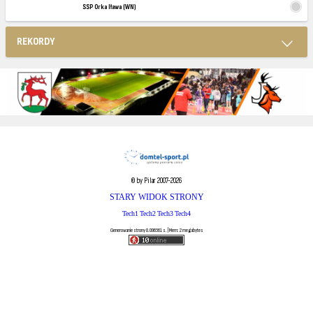
SSP Orka Iława (WN)
REKORDY
© by Pilar 2007-2026
STARY WIDOK STRONY
Tech1
Tech2
Tech3
Tech4
Generowanie strony 0.096561 s. | Mem: 2 megabytes