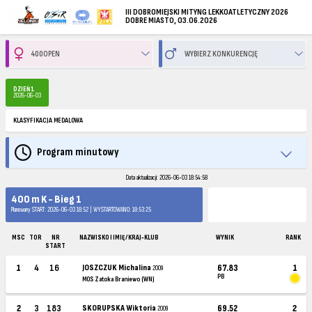
III DOBROMIEJSKI MITYNG LEKKOATLETYCZNY 2026
DOBRE MIASTO, 03.06.2026
DZIEŃ 1
2026-06-03
KLASYFIKACJA MEDALOWA
Program minutowy
Data aktualizacji: 2026-06-03 18:54:58
400 m K - Bieg 1
Planowany START: 2026-06-03 18:52 | WYSTARTOWANO: 18:53:25
MSC
TOR
NR
NAZWISKO I IMIĘ / KRAJ-KLUB
WYNIK
RANK
START
1
4
16
JOSZCZUK Michalina
67.83
1
2009
PB
MOS Zatoka Braniewo (WN)
2
3
183
SKORUPSKA Wiktoria
69.52
2
2009