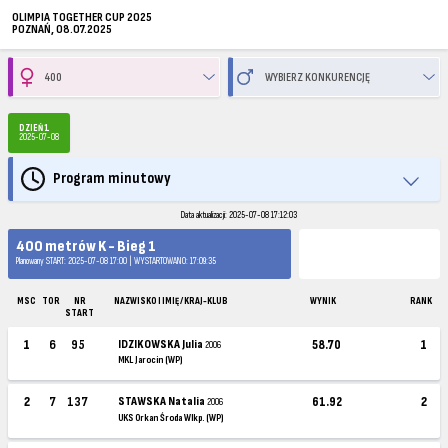
OLIMPIA TOGETHER CUP 2025
POZNAŃ, 08.07.2025
DZIEŃ 1
2025-07-08
Program minutowy
Data aktualizacji: 2025-07-08 17:12:03
400 metrów K - Bieg 1
Planowany START: 2025-07-08 17:00 | WYSTARTOWANO: 17:09:35
MSC
TOR
NR
NAZWISKO I IMIĘ / KRAJ-KLUB
WYNIK
RANK
START
1
6
95
IDZIKOWSKA Julia
58.70
1
2006
MKL Jarocin (WP)
2
7
137
STAWSKA Natalia
61.92
2
2006
UKS Orkan Środa Wlkp. (WP)