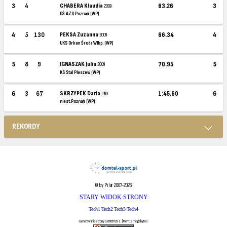
3
4
CHABERA Klaudia
63.26
3
2009
OŚ AZS Poznań (WP)
4
5
130
PEKSA Zuzanna
66.34
4
2009
UKS Orkan Środa Wlkp. (WP)
5
8
9
IGNASZAK Julia
70.95
5
2009
KS Stal Pleszew (WP)
6
3
67
SKRZYPEK Daria
1:45.60
6
1990
niest.Poznań (WP)
REKORDY
© by Pilar 2007-2026
STARY WIDOK STRONY
Tech1
Tech2
Tech3
Tech4
Generowanie strony 0.0666728 s. | Mem: 2 megabytes