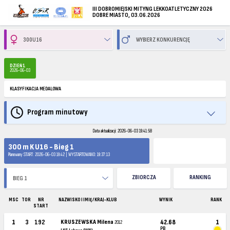
III DOBROMIEJSKI MITYNG LEKKOATLETYCZNY 2026
DOBRE MIASTO, 03.06.2026
DZIEŃ 1
2026-06-03
KLASYFIKACJA MEDALOWA
Program minutowy
Data aktualizacji: 2026-06-03 19:41:58
300 m K U16 - Bieg 1
Planowany START: 2026-06-03 19:42 | WYSTARTOWANO: 19:37:13
ZBIORCZA
RANKING
MSC
TOR
NR
NAZWISKO I IMIĘ / KRAJ-KLUB
WYNIK
RANK
START
1
3
192
KRUSZEWSKA Milena
42.68
1
2012
PB