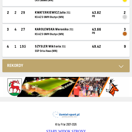
LKS Lubawa (WN)
2
2
29
KWATERKIEWICZ Julia
43.62
2
2011
PB
KS AZS UWM Olsztyn (WN)
3
4
27
KAROLEWSKA Weronika
43.66
3
2011
PB
KS AZS UWM Olsztyn (WN)
4
1
195
SZYSLER Wiktoria
49.42
9
2011
SSP Orka Iława (WN)
REKORDY
© by Pilar 2007-2026
STARY WIDOK STRONY