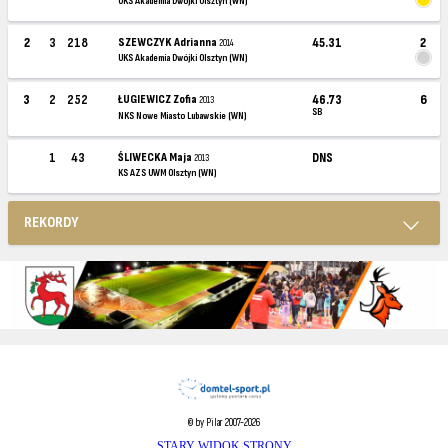
UKS Akademia Dwójki Olsztyn (WN)
2
3
218
SZEWCZYK Adrianna
45.31
2
2014
UKS Akademia Dwójki Olsztyn (WN)
3
2
252
ŁUGIEWICZ Zofia
46.73
6
2013
SB
NKS Nowe Miasto Lubawskie (WN)
1
43
ŚLIWECKA Maja
DNS
2013
KS AZS UWM Olsztyn (WN)
REKORDY
© by Pilar 2007-2026
STARY WIDOK STRONY