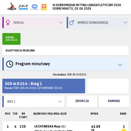
III DOBROMIEJSKI MITYNG LEKKOATLETYCZNY 2026
DOBRE MIASTO, 03.06.2026
DZIEŃ 1
2026-06-03
KLASYFIKACJA MEDALOWA
Program minutowy
Data aktualizacji: 2026-06-03 19:31:15
300 m K U14 - Bieg 1
Planowany START: 2026-06-03 19:11 | WYSTARTOWANO: 19:13:40
ZBIORCZA
RANKING
MSC
TOR
NR
NAZWISKO I IMIĘ / KRAJ-KLUB
WYNIK
RANK
START
1
4
239
ŁECHTAŃSKA Maja
43.69
1
2013
PB