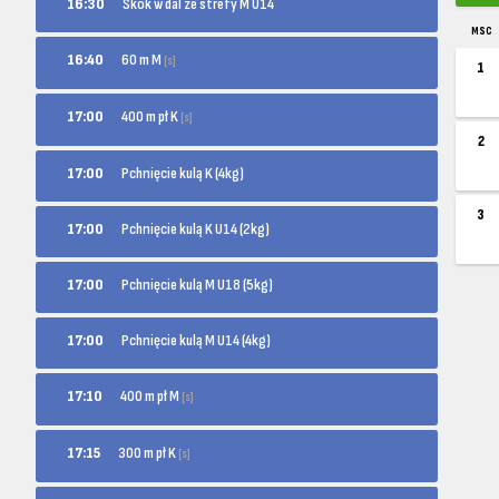
16:30
Skok w dal ze strefy M U14
MSC
60 m M
16:40
[s]
1
400 m pł K
17:00
[s]
2
17:00
Pchnięcie kulą K (4kg)
3
17:00
Pchnięcie kulą K U14 (2kg)
17:00
Pchnięcie kulą M U18 (5kg)
17:00
Pchnięcie kulą M U14 (4kg)
400 m pł M
17:10
[s]
300 m pł K
17:15
[s]