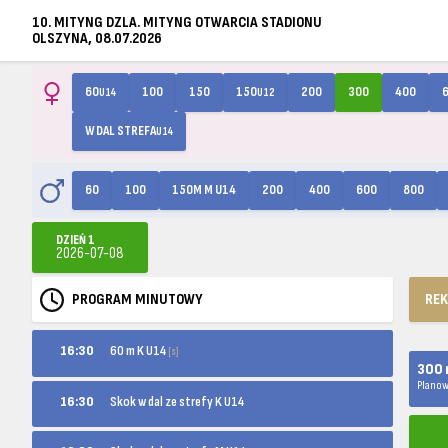
10. MITYNG DZLA. MITYNG OTWARCIA STADIONU
OLSZYNA, 08.07.2026
60
100
150
150
200
300
400
U14
U12
W DAL STREFA
U14
60
100
150M M U14
200
400
600
800
DZIEŃ 1
2026-07-08
PROGRAM MINUTOWY
RE
60 m K U14
16:30
[s]
300 
Planow
16:30
Skok w dal ze strefy K U14