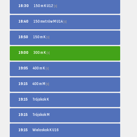
150 m K U12
18:30
[s]
150 metrów M U14
18:40
[s]
150 m K
18:50
[s]
300 m K
19:00
[s]
400 m K
19:05
[s]
400 m M
19:15
[s]
19:15
Trójskok K
19:15
Trójskok M
19:15
Wieloskok K U16