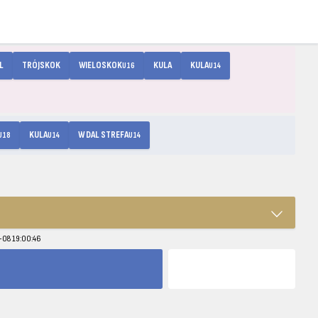
L
TRÓJSKOK
WIELOSKOK
KULA
KULA
U16
U14
KULA
W DAL STREFA
U18
U14
U14
7-08 19:00:46