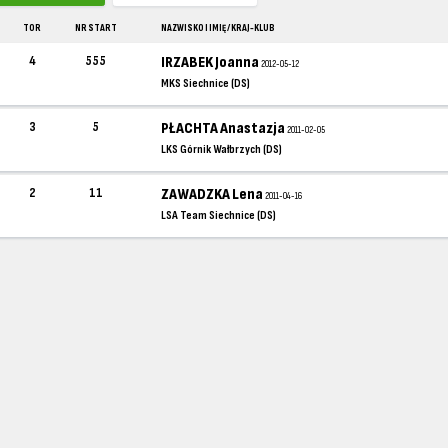
TOR
NR START
NAZWISKO I IMIĘ / KRAJ-KLUB
4
555
IRZABEK Joanna
2012-05-12
MKS Siechnice (DS)
3
5
PŁACHTA Anastazja
2011-02-05
LKS Górnik Wałbrzych (DS)
2
11
ZAWADZKA Lena
2011-04-16
LSA Team Siechnice (DS)