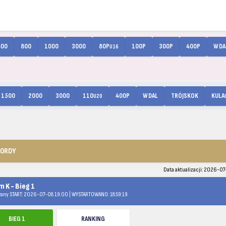
600
800
1000
3000
80P
100P
300P
400P
W DA
U16
1500
2000
3000
110
400P
W DAL
TRÓJSKOK
KULA
U20
KORDY
Data aktualizacji: 2026-0
m K - Bieg 1
any START: 2026-07-08 19:00 | WYSTARTOWANO: 18:59:19
BIEG 1
RANKING