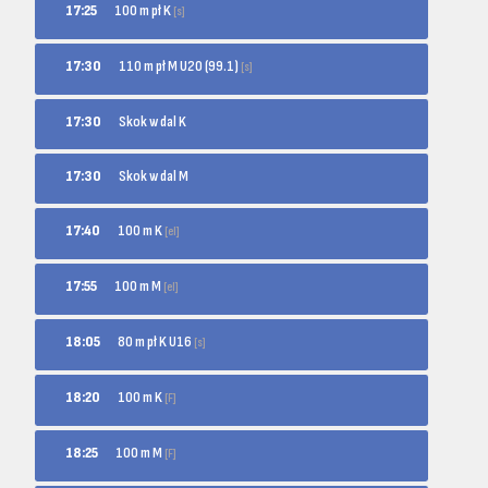
100 m pł K
17:25
[s]
110 m pł M U20 (99.1)
17:30
[s]
17:30
Skok w dal K
17:30
Skok w dal M
100 m K
17:40
[el]
100 m M
17:55
[el]
80 m pł K U16
18:05
[s]
100 m K
18:20
[F]
100 m M
18:25
[F]