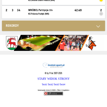
KS Jelonki Dobre Miasto (WN)
2
3
54
WRÓBEL Patrycja
42.49
2
2004
KS Polonia Pasłęk (WN)
REKORDY
© by Pilar 2007-2026
STARY WIDOK STRONY
Tech1
Tech2
Tech3
Tech4
Generowanie strony 0.133028 s. | Mem: 2 megabytes