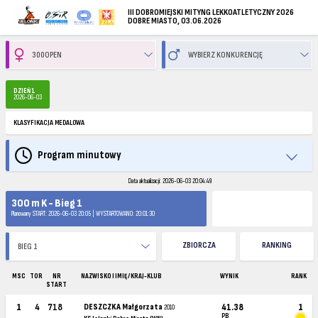
III DOBROMIEJSKI MITYNG LEKKOATLETYCZNY 2026
DOBRE MIASTO, 03.06.2026
DZIEŃ 1
2026-06-03
KLASYFIKACJA MEDALOWA
Program minutowy
Data aktualizacji: 2026-06-03 20:04:49
300 m K - Bieg 1
Planowany START: 2026-06-03 20:05 | WYSTARTOWANO: 20:01:30
ZBIORCZA
RANKING
MSC
TOR
NR
NAZWISKO I IMIĘ / KRAJ-KLUB
WYNIK
RANK
START
1
4
718
DESZCZKA Małgorzata
41.38
1
2010
PB