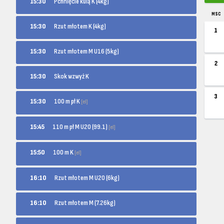
15:30
Pchnięcie kulą K (4kg)
MSC
15:30
Rzut młotem K (4kg)
1
15:30
Rzut młotem M U16 (5kg)
2
15:30
Skok wzwyż K
3
100 m pł K
15:30
[el]
110 m pł M U20 (99.1)
15:45
[el]
100 m K
15:50
[el]
16:10
Rzut młotem M U20 (6kg)
16:10
Rzut młotem M (7.26kg)