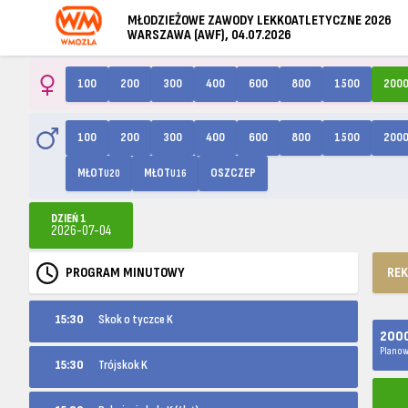
MŁODZIEŻOWE ZAWODY LEKKOATLETYCZNE 2026
WARSZAWA (AWF), 04.07.2026
100
200
300
400
600
800
1500
200
100
200
300
400
600
800
1500
200
MŁOT
MŁOT
OSZCZEP
U20
U16
DZIEŃ 1
2026-07-04
PROGRAM MINUTOWY
RE
15:30
Skok o tyczce K
2000
Planow
15:30
Trójskok K