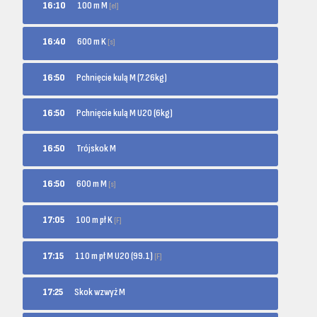
100 m M
16:10
[el]
600 m K
16:40
[s]
16:50
Pchnięcie kulą M (7.26kg)
16:50
Pchnięcie kulą M U20 (6kg)
16:50
Trójskok M
600 m M
16:50
[s]
100 m pł K
17:05
[F]
110 m pł M U20 (99.1)
17:15
[F]
17:25
Skok wzwyż M