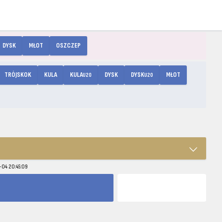
DYSK
MŁOT
OSZCZEP
TRÓJSKOK
KULA
KULA
DYSK
DYSK
MŁOT
U20
U20
-04 20:45:09