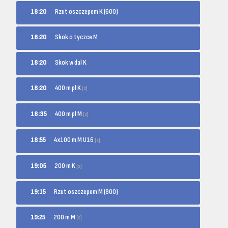
18:20
Rzut oszczepem K (600)
18:20
Skok o tyczce M
18:20
Skok w dal K
400 m pł K
18:20
[s]
400 m pł M
18:35
[s]
4x100 m M U16
18:55
[s]
200 m K
19:05
[s]
19:15
Rzut oszczepem M (800)
200 m M
19:25
[s]