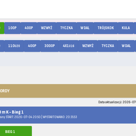
0
100P
400P
WZWYŻ
TYCZKA
W DAL
TRÓJSKOK
KULA
0
110
400P
3000P
4X1
WZWYŻ
TYCZKA
W DAL
U20
U16
KORDY
Data aktualizacji: 2026-07
 m K - Bieg 1
any START: 2026-07-04 20:50 | WYSTARTOWANO: 20:35:53
BIEG 1