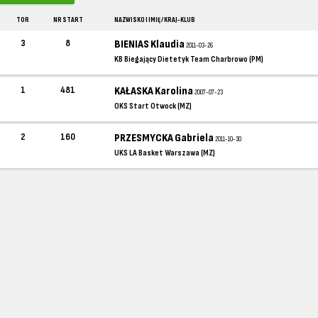
TOR
NR START
NAZWISKO I IMIĘ / KRAJ-KLUB
3
8
BIENIAS Klaudia
2011-03-26
KB Biegający Dietetyk Team Charbrowo (PM)
1
481
KAŁASKA Karolina
2007-07-23
OKS Start Otwock (MZ)
2
160
PRZESMYCKA Gabriela
2011-10-30
UKS LA Basket Warszawa (MZ)