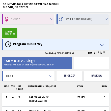
10. MITYNG DZLA. MITYNG OTWARCIA STADIONU
OLSZYNA, 08.07.2026
DZIEŃ 1
2026-07-08
Program minutowy
+1.5 M/S
Data aktualizacji: 2026-07-08 18:38:49
150 m K U12 - Bieg 1
Planowany START: 2026-07-08 18:30 | WYSTARTOWANO: 18:30:57
ZBIORCZA
RANKING
MSC
TOR
NR
NAZWISKO I IMIĘ / KRAJ-KLUB
WYNIK
RANK
START
1
4
7
LATOS Nikola
20.63
1
2013
LKS Polkowice (DS)