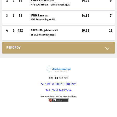
2
3
25
KWAK Kornelia
24.06
6
2015
M-G ULKS Młodzik - Ziemia Oławska (DS)
3
1
22
JANIK Lena
24.16
7
2014
WKS Sobieski Żagań (LB)
4
2
422
CZECH Magdalena
26.38
12
2015
SL GKS Olsza Olszyna (DS)
REKORDY
© by Pilar 2007-2026
STARY WIDOK STRONY
Tech1
Tech2
Tech3
Tech4
Generowanie strony 0.1103451 s. | Mem: 2 megabytes