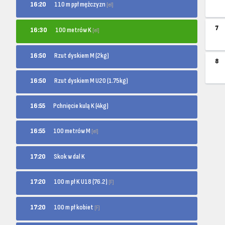
110 m ppł mężczyzn
16:20
[el]
7
100 metrów K
16:30
[el]
16:50
Rzut dyskiem M (2kg)
8
16:50
Rzut dyskiem M U20 (1.75kg)
16:55
Pchnięcie kulą K (4kg)
100 metrów M
16:55
[el]
17:20
Skok w dal K
100 m pł K U18 (76.2)
17:20
[F]
100 m pł kobiet
17:20
[F]