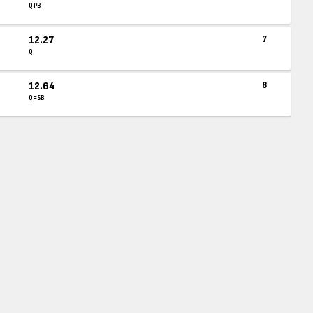
Q PB
12.27
7
Q
12.64
8
Q =SB