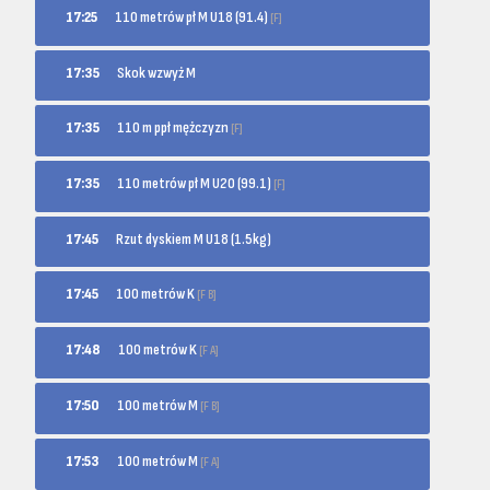
110 metrów pł M U18 (91.4)
17:25
[F]
17:35
Skok wzwyż M
110 m ppł mężczyzn
17:35
[F]
110 metrów pł M U20 (99.1)
17:35
[F]
17:45
Rzut dyskiem M U18 (1.5kg)
100 metrów K
17:45
[F B]
100 metrów K
17:48
[F A]
100 metrów M
17:50
[F B]
100 metrów M
17:53
[F A]