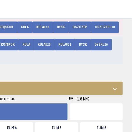
RÓJSKOK
KULA
KULA
DYSK
OSZCZEP
OSZCZEP
U18
U18
TRÓJSKOK
KULA
KULA
KULA
DYSK
DYSK
U20
U18
U20
+1.6 M/S
05 16:51:34
ELIM 4
ELIM 5
ELIM 6