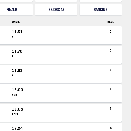
FINAŁ B
ZBIORCZA
RANKING
WYNIK
RANK
11.51
1
Q
11.76
2
Q
11.93
3
Q
12.00
4
Q SB
12.08
5
Q =PB
12.24
6