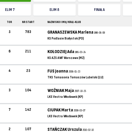
ELIM 7
ELIM 8
FINAŁ A
TOR
NR START
NAZWISKO I IMIĘ / KRAJ-KLUB
5
783
GRANASZEWSKA Marlena
1998-06-08
KS Podlasie Białystok (PD)
6
211
KOŁODZIEJ Ada
1995-03-24
KS AZS AWF Warszawa (MZ)
4
25
FUS Joanna
2006-01-23
TKS Tomasovia Tomaszów Lubelski (LU)
3
104
WOŹNIAK Maja
2007-10-25
LKS Vectra Włocławek (KP)
7
142
CIUPAK Marta
2008-03-07
LKS Vectra Włocławek (KP)
2
107
STAŃCZAK Urszula
2010-02-10