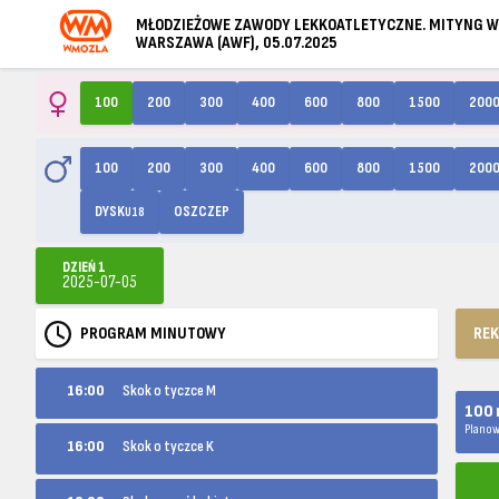
MŁODZIEŻOWE ZAWODY LEKKOATLETYCZNE. MITYNG 
WARSZAWA (AWF), 05.07.2025
100
200
300
400
600
800
1500
200
100
200
300
400
600
800
1500
200
DYSK
OSZCZEP
U18
DZIEŃ 1
2025-07-05
PROGRAM MINUTOWY
RE
16:00
Skok o tyczce M
100 
Planow
16:00
Skok o tyczce K