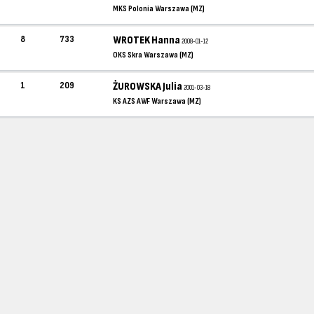
MKS Polonia Warszawa (MZ)
8
733
WROTEK Hanna
2008-01-12
OKS Skra Warszawa (MZ)
1
209
ŻUROWSKA Julia
2001-03-18
KS AZS AWF Warszawa (MZ)