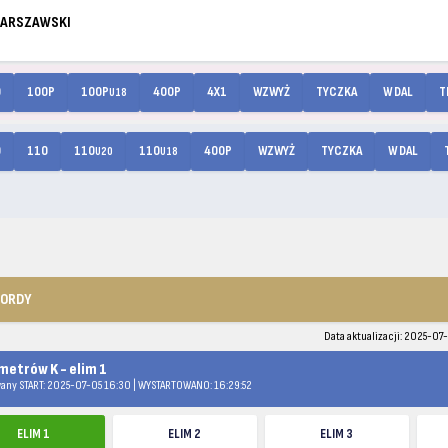
WARSZAWSKI
0
100P
100P
400P
4X1
WZWYŻ
TYCZKA
W DAL
T
U18
0
110
110
110
400P
WZWYŻ
TYCZKA
W DAL
U20
U18
KORDY
Data aktualizacji: 2025-07-
metrów K - elim 1
any START: 2025-07-05 16:30 | WYSTARTOWANO: 16:29:52
ELIM 1
ELIM 2
ELIM 3