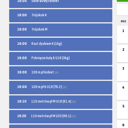
16:00
Skok wzwyż kobiet
16:00
Trójskok K
MSC
16:00
Trójskok M
1
16:00
Rzut dyskiem K (1kg)
2
16:00
Pchnięcie kulą K U18 (3kg)
3
100 m pł kobiet
16:00
[el]
100 m pł K U18 (76.2)
16:00
[el]
4
110 metrów pł M U18 (91.4)
16:10
[el]
5
110 metrów pł M U20 (99.1)
16:20
[el]
6