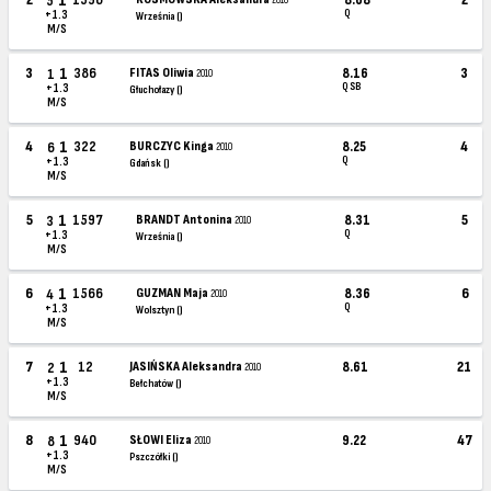
5
Q
+1.3
Września ()
M/S
1
3
386
FITAS Oliwia
8.16
3
1
2010
Q SB
+1.3
Głuchołazy ()
M/S
1
4
322
BURCZYC Kinga
8.25
4
6
2010
Q
+1.3
Gdańsk ()
M/S
1
5
1597
BRANDT Antonina
8.31
5
3
2010
Q
+1.3
Września ()
M/S
1
6
1566
GUZMAN Maja
8.36
6
4
2010
Q
+1.3
Wolsztyn ()
M/S
1
7
12
JASIŃSKA Aleksandra
8.61
21
2
2010
+1.3
Bełchatów ()
M/S
1
8
940
SŁOWI Eliza
9.22
47
8
2010
+1.3
Pszczółki ()
M/S