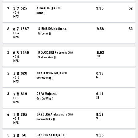
7
7
525
KOWALIK Iga
9.38
52
1
2010
+1.4
Kutno ()
M/S
7
8
1587
SIEMBIDA Nadia
9.58
53
8
2010
+1.4
Wrocław ()
M/S
8
1
1849
KOŁODZIEJ Patrycja
8.93
6
2010
SB
+0.6
Stalowa Wola ()
M/S
8
2
820
NYKLEWICZ Maja
8.99
5
2010
SB
+0.6
Ostrów Wlkp ()
M/S
8
3
819
CEPA Maja
9.11
7
2010
SB
+0.6
Ostrów Wlkp ()
M/S
8
4
395
GRZELKA Aleksandra
9.13
1
2010
SB
+0.6
Gorzów Wlkp. ()
M/S
8
5
50
CYBULSKA Maja
9.18
2
2010