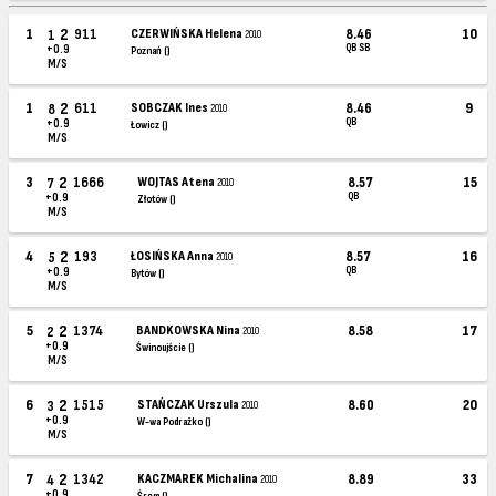
2
1
911
CZERWIŃSKA Helena
8.46
10
1
2010
QB SB
+0.9
Poznań ()
M/S
2
1
611
SOBCZAK Ines
8.46
9
8
2010
QB
+0.9
Łowicz ()
M/S
2
3
1666
WOJTAS Atena
8.57
15
7
2010
QB
+0.9
Złotów ()
M/S
2
4
193
ŁOSIŃSKA Anna
8.57
16
5
2010
QB
+0.9
Bytów ()
M/S
2
5
1374
BANDKOWSKA Nina
8.58
17
2
2010
+0.9
Świnoujście ()
M/S
2
6
1515
STAŃCZAK Urszula
8.60
20
3
2010
+0.9
W-wa Podrażko ()
M/S
2
7
1342
KACZMAREK Michalina
8.89
33
4
2010
+0.9