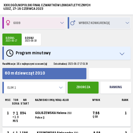
XXIX OGÓLNOPOLSKI FINAŁ CZWARTKÓW LEKKOATLETYCZNYCH
ŁÓDŹ, 17-18 CZERWCA 2023
DZIEŃ 1
DZIEŃ 2
2023-06-17
2023-06-18
Program minutowy
Kwalifikacje: 16 z najlepszymi czasami (q)
Data aktualizacji: 2023-06-17 17:01:39
60 m dziewcząt 2010
ZBIORCZA
RANKING
MSC
TOR
NR
NAZWISKO I IMIĘ / KRAJ-KLUB
WYNIK
RANK
SERIA
START
1
1
894
GOLISZEWSKA Helena
7.98
1
7
2010
Q SB
+1.3
Police ()
M/S
1
2
1596
KOSMOWSKA Aleksandra
8.08
2
2010