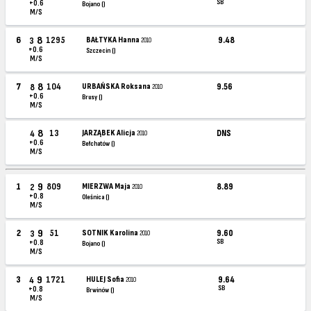
SB
+0.6
Bojano ()
M/S
8
6
1295
BAŁTYKA Hanna
9.48
3
2010
+0.6
Szczecin ()
M/S
8
7
104
URBAŃSKA Roksana
9.56
8
2010
+0.6
Brusy ()
M/S
8
13
JARZĄBEK Alicja
DNS
4
2010
+0.6
Bełchatów ()
M/S
9
1
809
MIERZWA Maja
8.89
2
2010
+0.8
Oleśnica ()
M/S
9
2
51
SOTNIK Karolina
9.60
3
2010
SB
+0.8
Bojano ()
M/S
9
3
1721
HULEJ Sofia
9.64
4
2010
SB
+0.8
Brwinów ()
M/S