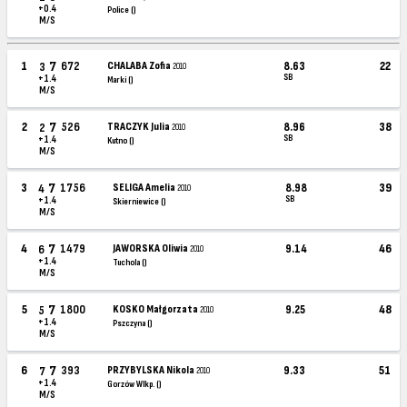
+0.4
Police ()
M/S
7
1
672
CHALABA Zofia
8.63
22
3
2010
SB
+1.4
Marki ()
M/S
7
2
526
TRACZYK Julia
8.96
38
2
2010
SB
+1.4
Kutno ()
M/S
7
3
1756
SELIGA Amelia
8.98
39
4
2010
SB
+1.4
Skierniewice ()
M/S
7
4
1479
JAWORSKA Oliwia
9.14
46
6
2010
+1.4
Tuchola ()
M/S
7
5
1800
KOSKO Małgorzata
9.25
48
5
2010
+1.4
Pszczyna ()
M/S
7
6
393
PRZYBYLSKA Nikola
9.33
51
7
2010
+1.4
Gorzów Wlkp. ()
M/S