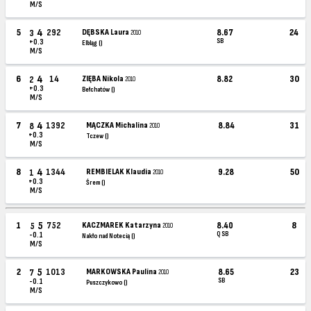
M/S
4
5
292
DĘBSKA Laura
8.67
24
3
2010
SB
+0.3
Elbląg ()
M/S
4
6
14
ZIĘBA Nikola
8.82
30
2
2010
+0.3
Bełchatów ()
M/S
4
7
1392
MĄCZKA Michalina
8.84
31
8
2010
+0.3
Tczew ()
M/S
4
8
1344
REMBIELAK Klaudia
9.28
50
1
2010
+0.3
Śrem ()
M/S
5
1
752
KACZMAREK Katarzyna
8.40
8
5
2010
Q SB
-0.1
Nakło nad Notecią ()
M/S
5
2
1013
MARKOWSKA Paulina
8.65
23
7
2010
SB
-0.1
Puszczykowo ()
M/S