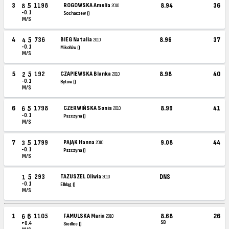
5
3
1198
ROGOWSKA Amelia
8.94
36
8
2010
-0.1
Sochaczew ()
M/S
5
4
736
BIEG Natalia
8.96
37
4
2010
-0.1
Mikołów ()
M/S
5
5
192
CZAPIEWSKA Blanka
8.98
40
2
2010
-0.1
Bytów ()
M/S
5
6
1798
CZERWIŃSKA Sonia
8.99
41
6
2010
-0.1
Pszczyna ()
M/S
5
7
1799
PAJĄK Hanna
9.08
44
3
2010
-0.1
Pszczyna ()
M/S
5
293
TAZUSZEL Oliwia
DNS
1
2010
-0.1
Elbląg ()
M/S
6
1
1105
FAMULSKA Maria
8.68
26
6
2010
SB
+0.4
Siedlce ()