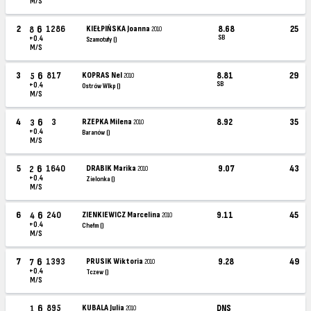
M/S
6
2
1286
KIEŁPIŃSKA Joanna
8.68
25
8
2010
SB
+0.4
Szamotuły ()
M/S
6
3
817
KOPRAS Nel
8.81
29
5
2010
SB
+0.4
Ostrów Wlkp ()
M/S
6
4
3
RZEPKA Milena
8.92
35
3
2010
+0.4
Baranów ()
M/S
6
5
1640
DRABIK Marika
9.07
43
2
2010
+0.4
Zielonka ()
M/S
6
6
240
ZIENKIEWICZ Marcelina
9.11
45
4
2010
+0.4
Chełm ()
M/S
6
7
1393
PRUSIK Wiktoria
9.28
49
7
2010
+0.4
Tczew ()
M/S
6
895
KUBALA Julia
DNS
1
2010