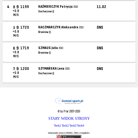
9
4
1199
KAŹMIERCZYK Patrycja
11.02
8
2010
+0.8
Sochaczew ()
M/S
9
1720
KACZMARCZYK Aleksandra
DNS
5
2010
+0.8
Brwinów ()
M/S
9
1719
SZMAUS Julia
DNS
6
2010
+0.8
Brwinów ()
M/S
9
1200
SZYMAŃSKA Lena
DNS
7
2010
+0.8
Sochaczew ()
M/S
© by Pilar 2007-2026
STARY WIDOK STRONY
Tech1
Tech2
Tech3
Tech4
Generowanie strony 0.1765299 s. | Mem: 2 megabytes