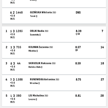
Śrem ()
M/S
2
1448
GIZIŃSKA Wiktoria
DNS
6
2010
+0.9
Toruń ()
M/S
3
1
1285
ORLIK Nadia
8.39
7
5
2010
Q SB
+0.6
Szamotuły ()
M/S
3
2
735
KOLMAN Zuzanna
8.57
14
3
2010
QB
+0.6
Mikołów ()
M/S
3
3
44
SKRUDLIK Roksana
8.59
18
8
2010
+0.6
Bielsko-Biała ()
M/S
3
4
1586
RUNOWSKA Antonina
8.75
27
7
2010
+0.6
Wrocław ()
M/S
3
5
560
LIS Michalina
8.81
28
1
2010
+0.6
Leszno ()
M/S