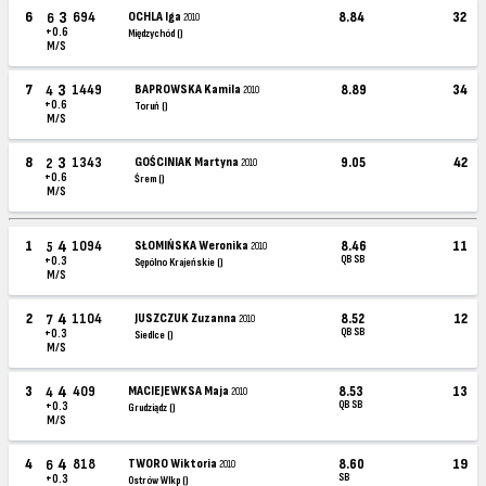
3
6
694
OCHLA Iga
8.84
32
6
2010
+0.6
Międzychód ()
M/S
3
7
1449
BAPROWSKA Kamila
8.89
34
4
2010
+0.6
Toruń ()
M/S
3
8
1343
GOŚCINIAK Martyna
9.05
42
2
2010
+0.6
Śrem ()
M/S
4
1
1094
SŁOMIŃSKA Weronika
8.46
11
5
2010
QB SB
+0.3
Sępólno Krajeńskie ()
M/S
4
2
1104
JUSZCZUK Zuzanna
8.52
12
7
2010
QB SB
+0.3
Siedlce ()
M/S
4
3
409
MACIEJEWKSA Maja
8.53
13
4
2010
QB SB
+0.3
Grudziądz ()
M/S
4
4
818
TWORO Wiktoria
8.60
19
6
2010
SB
+0.3
Ostrów Wlkp ()