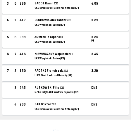
3
8
298
SADOT Kamil
4.05
2013
UKS Biniakowski Nakło nad Notecią (KP)
4
1
417
OLCHOWIK Aleksander
3.89
2013
UKS Wyspiański Szubin (KP)
5
6
399
ADWENT Kacper
3.86
2013
PB
UKS Wyspiański Szubin (KP)
6
7
416
NIEWINCZANY Wojciech
3.45
2013
UKS Wyspiański Szubin (KP)
7
5
150
RADTKE Franciszek
3.20
2013
LUKS Start Nakło nad Notecią (KP)
3
245
RUTKOWSKI Filip
DNS
2013
MZKS Orlęta Aleksandrów Kujawski (KP)
4
299
SAK Wiktor
DNS
2013
UKS Biniakowski Nakło nad Notecią (KP)