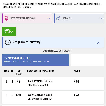
FINAŁ GRAND PRIX 2025. MISTRZOSTWA KPZLZS.MEMORIAŁ MICHAŁA JOACHIMOWSKIEGO.
BIAŁE BŁOTA, 04.10.2025
DZIEŃ 1
2025-10-04
Program minutowy
Data aktualizacji: 2025-10-05 13:32:45
Skok w dal M 2013
Planowany START: 2025-10-04 12:00 | ZAKOŃCZENIE: 12:20:00
MSC
LP
NR
NAZWISKO I IMIĘ / KRAJ-KLUB
WYNIK
START
1
9
44
PALUSZAK Marcin
4.52
2013
KSLZS Kruszwica (KP)
2
2
423
WAWRZYNIAK Alex
4.48
2013
UKS Wyspiański Szubin (KP)