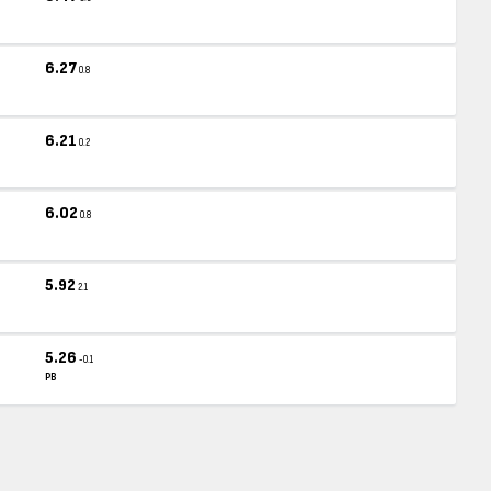
6.27
0.8
6.21
0.2
6.02
0.8
5.92
2.1
5.26
-0.1
PB