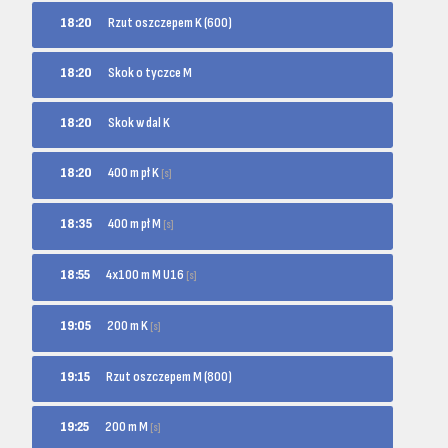
18:20
Rzut oszczepem K (600)
18:20
Skok o tyczce M
18:20
Skok w dal K
400 m pł K
18:20
[s]
400 m pł M
18:35
[s]
4x100 m M U16
18:55
[s]
200 m K
19:05
[s]
19:15
Rzut oszczepem M (800)
200 m M
19:25
[s]