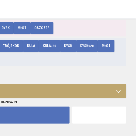
DYSK
MŁOT
OSZCZEP
TRÓJSKOK
KULA
KULA
DYSK
DYSK
MŁOT
U20
U20
-04 20:44:39