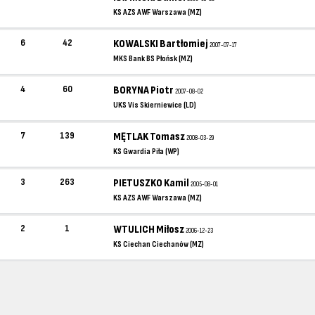
KS AZS AWF Warszawa (MZ)
6
42
KOWALSKI Bartłomiej
2007-07-17
MKS Bank BS Płońsk (MZ)
4
60
BORYNA Piotr
2007-08-02
UKS Vis Skierniewice (LD)
7
139
MĘTLAK Tomasz
2008-03-29
KS Gwardia Piła (WP)
3
263
PIETUSZKO Kamil
2005-08-01
KS AZS AWF Warszawa (MZ)
2
1
WTULICH Miłosz
2006-12-23
KS Ciechan Ciechanów (MZ)