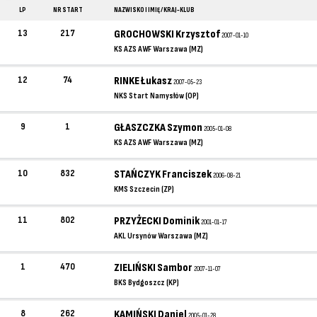
LP
NR START
NAZWISKO I IMIĘ / KRAJ-KLUB
13
217
GROCHOWSKI Krzysztof
2007-01-10
KS AZS AWF Warszawa (MZ)
12
74
RINKE Łukasz
2007-05-23
NKS Start Namysłów (OP)
9
1
GŁASZCZKA Szymon
2005-01-08
KS AZS AWF Warszawa (MZ)
10
832
STAŃCZYK Franciszek
2006-08-21
KMS Szczecin (ZP)
11
802
PRZYŻECKI Dominik
2001-01-17
AKL Ursynów Warszawa (MZ)
1
470
ZIELIŃSKI Sambor
2007-11-07
BKS Bydgoszcz (KP)
8
262
KAMIŃSKI Daniel
2005-01-28