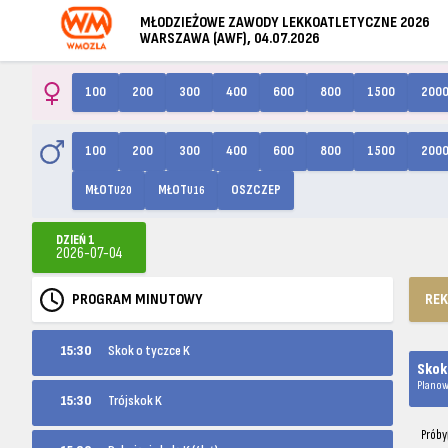
MŁODZIEŻOWE ZAWODY LEKKOATLETYCZNE 2026
WARSZAWA (AWF), 04.07.2026
100
200
300
400
600
800
1500
200
100
200
300
400
600
800
1500
200
MŁOT
MŁOT
OSZCZEP
U20
U16
DZIEŃ 1
2026-07-04
PROGRAM MINUTOWY
RE
15:30
Skok o tyczce K
Skok
Planow
15:30
Trójskok K
Próby