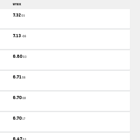
WYNIK
7.32
0.5
7.13
-0.6
6.80
0.3
6.71
0.6
6.70
0.8
6.70
1.7
6.47
0.3