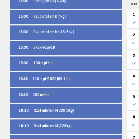
15:30
Pchnięcie kulą K (4kg)
MSC
1
15:30
Rzut młotem K (4kg)
15:30
Rzut młotem M U16 (5kg)
2
15:30
Skok wzwyż K
3
100 m pł K
15:30
[el]
4
110 m pł M U20 (99.1)
15:45
[el]
100 m K
15:50
[el]
5
16:10
Rzut młotem M U20 (6kg)
6
16:10
Rzut młotem M (7.26kg)
7