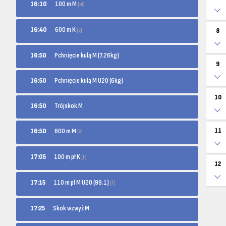
100 m M
16:10
[el]
600 m K
16:40
[s]
8
16:50
Pchnięcie kulą M (7.26kg)
9
16:50
Pchnięcie kulą M U20 (6kg)
10
16:50
Trójskok M
600 m M
11
16:50
[s]
100 m pł K
17:05
[F]
12
110 m pł M U20 (99.1)
17:15
[F]
17:25
Skok wzwyż M