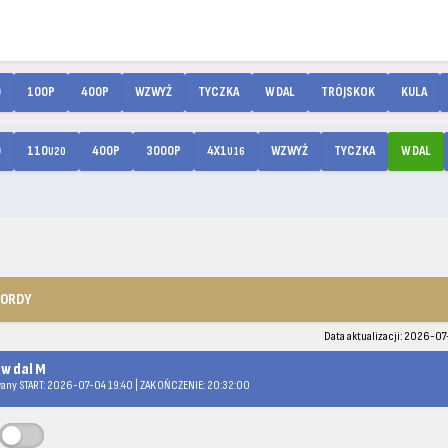
0
100P
400P
WZWYŻ
TYCZKA
W DAL
TRÓJSKOK
KULA
0
110
400P
3000P
4X1
WZWYŻ
TYCZKA
W DAL
U20
U16
KORDY
Data aktualizacji: 2026-07
 w dal M
any START: 2026-07-04 19:40 | ZAKOŃCZENIE: 20:32:00