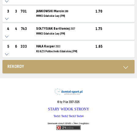
3
3
701
JANKOWSKI Marcin
1.70
1999
MMKS Gdańskie Lwy (PM)
4
4
743
SOŁTYSIAK Bartłomiej
1.75
2007
MMKS Gdańskie Lwy (PM)
5
6
333
HAŁA Kacper
1.65
2003
KU AZS Politechniki Gdańskiej (PM)
REKORDY
© by Pilar 2007-2026
STARY WIDOK STRONY
Tech1
Tech2
Tech3
Tech4
Generowanie strony 0.1024261 s. | Mem: 2 megabytes