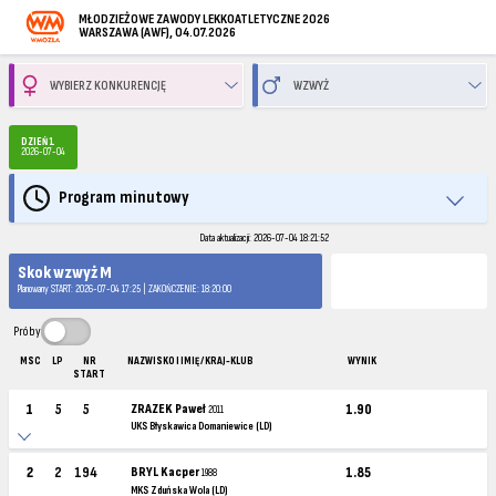
MŁODZIEŻOWE ZAWODY LEKKOATLETYCZNE 2026
WARSZAWA (AWF), 04.07.2026
DZIEŃ 1
2026-07-04
Program minutowy
Data aktualizacji: 2026-07-04 18:21:52
Skok wzwyż M
Planowany START: 2026-07-04 17:25 | ZAKOŃCZENIE: 18:20:00
Próby
MSC
LP
NR
NAZWISKO I IMIĘ / KRAJ-KLUB
WYNIK
START
1
5
5
ZRAZEK Paweł
1.90
2011
UKS Błyskawica Domaniewice (LD)
2
2
194
BRYL Kacper
1.85
1988
MKS Zduńska Wola (LD)