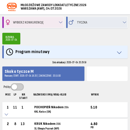
MŁODZIEŻOWE ZAWODY LEKKOATLETYCZNE 2026
WARSZAWA (AWF), 04.07.2026
DZIEŃ 1
2026-07-04
Program minutowy
Data aktualizacji: 2026-07-04 20:29:59
Skok o tyczce M
Planowany START: 2026-07-04 18:20 | ZAKOŃCZENIE: 20:15:00
Próby
MSC
LP
NR
NAZWISKO I IMIĘ / KRAJ-KLUB
WYNIK
START
1
11
1
POCHOPIEŃ Nikodem
5.10
2004
KKL Kielce (SK)
2
8
13
KRUK Nikodem
4.80
2006
PB
SL Olimpia Poznań (WP)