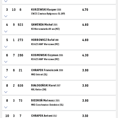
3
10
6
KURZEWSKI Kacper
4.70
2006
CWZS Zawisza Bydgoszcz SL (KP)
4
9
925
GAWENDA Michał
4.60
2005
KS Warszawianka W-wa (MZ)
5
1
273
HORBOWICZ Rafał
4.60
1998
KS AZS AWF Warszawa (MZ)
6
7
286
KOSMOWSKI Szymon
4.30
2006
KS AZS AWF Warszawa (MZ)
7
6
21
CHRAPEK Franciszek
3.90
2008
MKS Ustroń (SL)
8
2
656
BIAŁOGOŃSKI Karol
3.90
2007
KKL Kielce (SK)
8
5
75
BIEDROŃ Mateusz
3.90
2005
MKS Czechowice-Dziedzice (SL)
10
3
7
CHRAPEK Antoni
3.50
2012