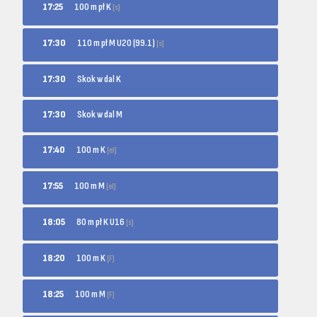
100 m pł K
17:25
[s]
110 m pł M U20 (99.1)
17:30
[s]
17:30
Skok w dal K
17:30
Skok w dal M
100 m K
17:40
[el]
100 m M
17:55
[el]
80 m pł K U16
18:05
[s]
100 m K
18:20
[F]
100 m M
18:25
[F]