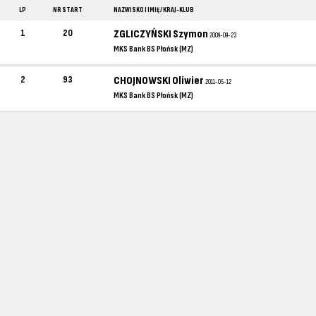
LP
NR START
NAZWISKO I IMIĘ / KRAJ-KLUB
1
20
ZGLICZYŃSKI Szymon
2009-09-23
MKS Bank BS Płońsk (MZ)
2
93
CHOJNOWSKI Oliwier
2011-05-12
MKS Bank BS Płońsk (MZ)