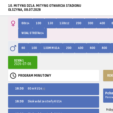
10. MITYNG DZLA. MITYNG OTWARCIA STADIONU
OLSZYNA, 08.07.2026
60
100
150
150
200
300
400
U14
U12
W DAL STREFA
U14
60
100
150M M U14
200
400
600
800
DZIEŃ 1
2026-07-08
PROGRAM MINUTOWY
RE
60 m K U14
16:30
[s]
Pchn
Planow
16:30
Skok w dal ze strefy K U14
Próby