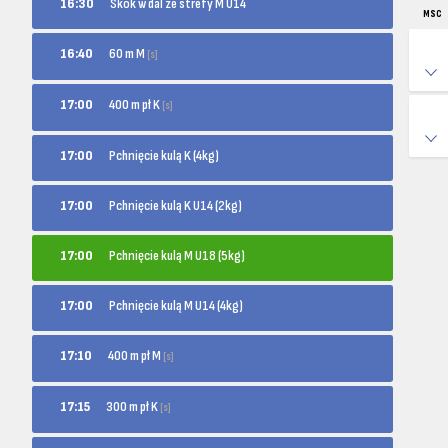
16:30
Skok w dal ze strefy M U14
MSC
60 m M
16:40
[s]
400 m pł K
17:00
[s]
17:00
Pchnięcie kulą K (4kg)
17:00
Pchnięcie kulą K U14 (2kg)
17:00
Pchnięcie kulą M U18 (5kg)
17:00
Pchnięcie kulą M U14 (4kg)
400 m pł M
17:10
[s]
300 m pł K
17:15
[s]