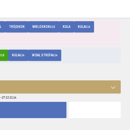
L
TRÓJSKOK
WIELOSKOK
KULA
KULA
U16
U14
KULA
W DAL STREFA
U18
U14
U14
-27 22:21:14