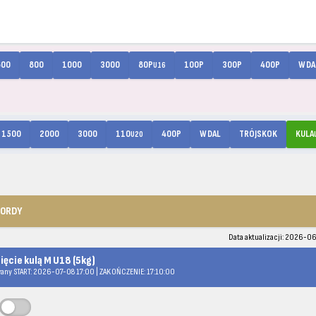
600
800
1000
3000
80P
100P
300P
400P
W DA
U16
1500
2000
3000
110
400P
W DAL
TRÓJSKOK
KULA
U20
KORDY
Data aktualizacji: 2026-06
ięcie kulą M U18 (5kg)
any START: 2026-07-08 17:00 | ZAKOŃCZENIE: 17:10:00