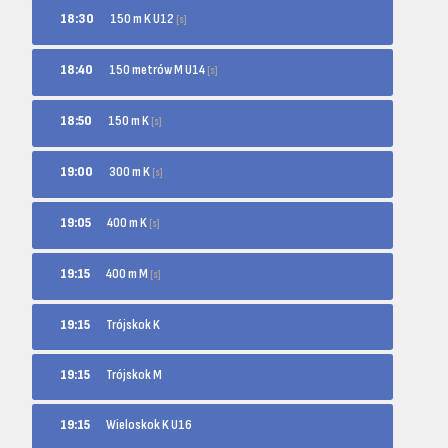
150 m K U12
18:30
[s]
150 metrów M U14
18:40
[s]
150 m K
18:50
[s]
300 m K
19:00
[s]
400 m K
19:05
[s]
400 m M
19:15
[s]
19:15
Trójskok K
19:15
Trójskok M
19:15
Wieloskok K U16