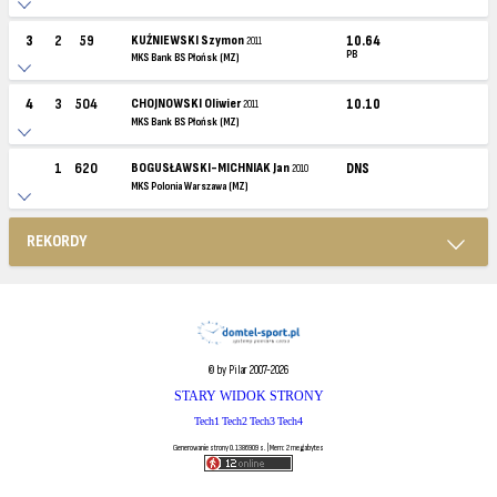
3
2
59
KUŹNIEWSKI Szymon
10.64
2011
PB
MKS Bank BS Płońsk (MZ)
4
3
504
CHOJNOWSKI Oliwier
10.10
2011
MKS Bank BS Płońsk (MZ)
1
620
BOGUSŁAWSKI-MICHNIAK Jan
DNS
2010
MKS Polonia Warszawa (MZ)
REKORDY
© by Pilar 2007-2026
STARY WIDOK STRONY
Tech1
Tech2
Tech3
Tech4
Generowanie strony 0.1386909 s. | Mem: 2 megabytes