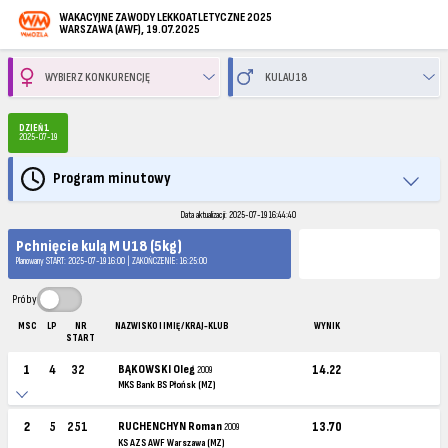
WAKACYJNE ZAWODY LEKKOATLETYCZNE 2025
WARSZAWA (AWF), 19.07.2025
DZIEŃ 1
2025-07-19
Program minutowy
Data aktualizacji: 2025-07-19 16:44:40
Pchnięcie kulą M U18 (5kg)
Planowany START: 2025-07-19 16:00 | ZAKOŃCZENIE: 16:25:00
Próby
MSC
LP
NR
NAZWISKO I IMIĘ / KRAJ-KLUB
WYNIK
START
1
4
32
BĄKOWSKI Oleg
14.22
2009
MKS Bank BS Płońsk (MZ)
2
5
251
RUCHENCHYN Roman
13.70
2009
KS AZS AWF Warszawa (MZ)