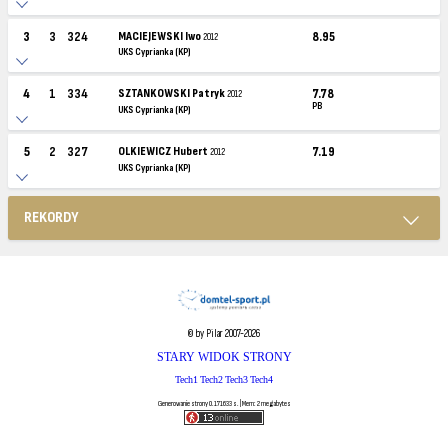
3
3
324
MACIEJEWSKI Iwo
8.95
2012
UKS Cyprianka (KP)
4
1
334
SZTANKOWSKI Patryk
7.78
2012
PB
UKS Cyprianka (KP)
5
2
327
OLKIEWICZ Hubert
7.19
2012
UKS Cyprianka (KP)
REKORDY
© by Pilar 2007-2026
STARY WIDOK STRONY
Tech1
Tech2
Tech3
Tech4
Generowanie strony 0.171633 s. | Mem: 2 megabytes