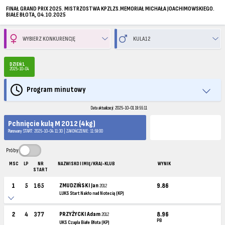
FINAŁ GRAND PRIX 2025. MISTRZOSTWA KPZLZS.MEMORIAŁ MICHAŁA JOACHIMOWSKIEGO.
BIAŁE BŁOTA, 04.10.2025
DZIEŃ 1
2025-10-04
Program minutowy
Data aktualizacji: 2025-10-01 19:55:11
Pchnięcie kulą M 2012 (4kg)
Planowany START: 2025-10-04 11:30 | ZAKOŃCZENIE: 11:59:00
Próby
MSC
LP
NR
NAZWISKO I IMIĘ / KRAJ-KLUB
WYNIK
START
1
5
165
ZMUDZIŃSKI Jan
9.86
2012
LUKS Start Nakło nad Notecią (KP)
2
4
377
PRZYŻYCKI Adam
8.96
2012
PB
UKS Czapla Białe Błota (KP)