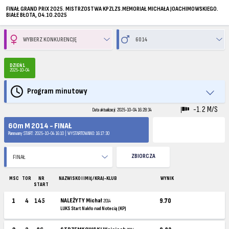
FINAŁ GRAND PRIX 2025. MISTRZOSTWA KPZLZS.MEMORIAŁ MICHAŁA JOACHIMOWSKIEGO.
BIAŁE BŁOTA, 04.10.2025
DZIEŃ 1
2025-10-04
Program minutowy
-1.2 M/S
Data aktualizacji: 2025-10-04 16:28:34
60m M 2014 - FINAŁ
Planowany START: 2025-10-04 16:10 | WYSTARTOWANO: 16:17:30
ZBIORCZA
MSC
TOR
NR
NAZWISKO I IMIĘ / KRAJ-KLUB
WYNIK
START
1
4
145
NALEŻYTY Michał
9.70
2014
LUKS Start Nakło nad Notecią (KP)