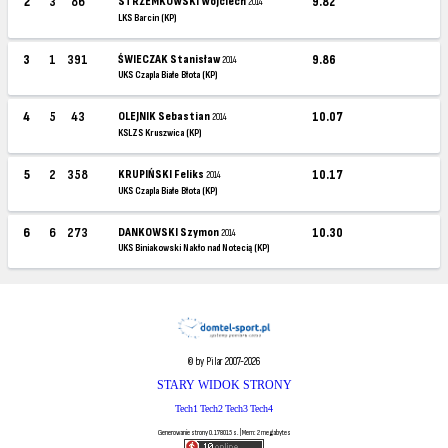
2
3
86
STRZEMKOWSKI Wojciech
9.82
2014
LKS Barcin (KP)
3
1
391
ŚWIECZAK Stanisław
9.86
2014
UKS Czapla Białe Błota (KP)
4
5
43
OLEJNIK Sebastian
10.07
2014
KSLZS Kruszwica (KP)
5
2
358
KRUPIŃSKI Feliks
10.17
2014
UKS Czapla Białe Błota (KP)
6
6
273
DANKOWSKI Szymon
10.30
2014
UKS Biniakowski Nakło nad Notecią (KP)
© by Pilar 2007-2026
STARY WIDOK STRONY
Tech1
Tech2
Tech3
Tech4
Generowanie strony 0.178015 s. | Mem: 2 megabytes