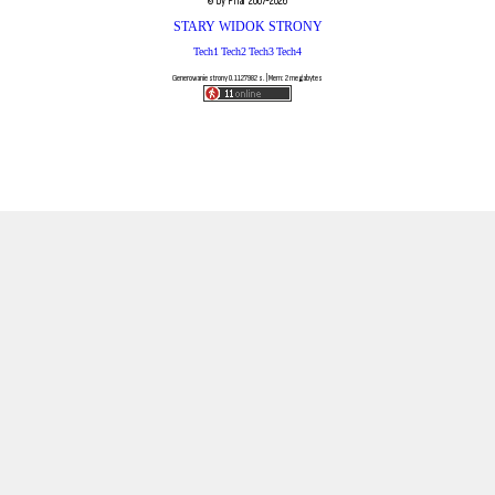
© by Pilar 2007-2026
STARY WIDOK STRONY
Tech1
Tech2
Tech3
Tech4
Generowanie strony 0.1127982 s. | Mem: 2 megabytes