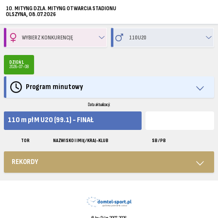
10. MITYNG DZLA. MITYNG OTWARCIA STADIONU
OLSZYNA, 08.07.2026
DZIEŃ 1
2026-07-08
Program minutowy
Data aktualizacji:
110 m pł M U20 (99.1) - FINAŁ
TOR
NAZWISKO I IMIĘ / KRAJ-KLUB
SB / PB
REKORDY