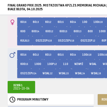
FINAŁ GRAND PRIX 2025. MISTRZOSTWA KPZLZS.MEMORIAŁ MICHAŁA
BIAŁE BŁOTA, 04.10.2025
60
60
60
60
60
100
100
16
13
12
15
14
U18
600
600
600
600
600
800
1000
14
12
15
13
KULA
OSZCZEP
OSZCZEP
OSZCZEP
80P
13
U18
U16
12
60
60
60
60
60
100
100
16
12
13
15
14
U18
U16
600
1000
100P
110
WZWYŻ
W DAL
W D
15
12
OSZCZEP
W DAL
W DAL
W DAL
W DAL
U14
12
15
14
16
DZIEŃ 1
2025-10-04
PROGRAM MINUTOWY
RE