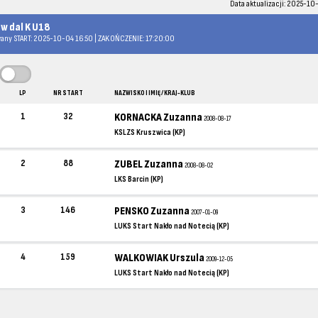
Data aktualizacji: 2025-10
 w dal K U18
any START: 2025-10-04 16:50 | ZAKOŃCZENIE: 17:20:00
LP
NR START
NAZWISKO I IMIĘ / KRAJ-KLUB
1
32
KORNACKA Zuzanna
2008-08-17
KSLZS Kruszwica (KP)
2
88
ZUBEL Zuzanna
2008-08-02
LKS Barcin (KP)
3
146
PENSKO Zuzanna
2007-01-09
LUKS Start Nakło nad Notecią (KP)
4
159
WALKOWIAK Urszula
2009-12-05
LUKS Start Nakło nad Notecią (KP)