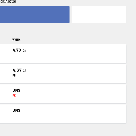
-05 14:07:26
WYNIK
4.73
-0.4
4.67
-1.7
PB
DNS
PK
DNS