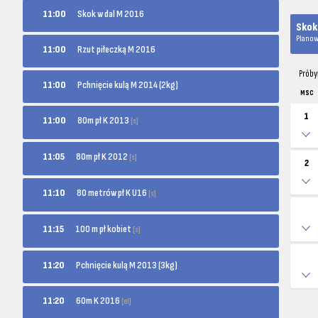
11:00
Skok w dal M 2016
Skok
Planow
11:00
Rzut piłeczką M 2016
Próby
11:00
Pchnięcie kulą M 2014 (2kg)
MSC
1
80m pł K 2013
11:00
[s]
80m pł K 2012
11:05
[s]
2
80 metrów pł K U16
11:10
[s]
100 m pł kobiet
11:15
[s]
11:20
Pchnięcie kulą M 2013 (3kg)
60m K 2016
11:20
[el]