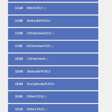
60m K 2012
11:40
[el]
11:50
Skok w dal M 2014
100 metrów K U16
11:50
[el]
100 metrów K U18
11:55
[s]
100 metrów K
12:00
[s]
12:00
Skok w dal M 2013
12:00
Rzut piłeczką M 2014
200m K 2016
12:05
[s]
200m K 2015
12:10
[s]