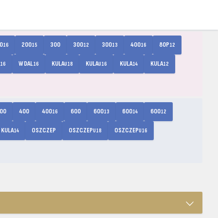
0
200
300
300
300
400
80P
16
15
12
13
16
12
W DAL
KULA
KULA
KULA
KULA
16
16
U18
U16
14
12
00
400
400
600
600
600
600
16
13
14
12
KULA
OSZCZEP
OSZCZEP
OSZCZEP
14
U18
U16