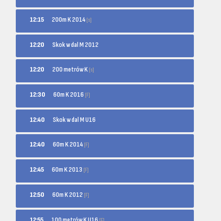
200m K 2014
12:15
[s]
12:20
Skok w dal M 2012
200 metrów K
12:20
[s]
60m K 2016
12:30
[F]
12:40
Skok w dal M U16
60m K 2014
12:40
[F]
60m K 2013
12:45
[F]
60m K 2012
12:50
[F]
100 metrów K U16
12:55
[F]