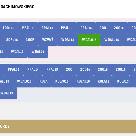
 JOACHIMOWSKIEGO.
100
PPAL
PPAL
PPAL
PPAL
200
200
20
U16
15
13
16
14
14
80P
100P
WZWYŻ
W DAL
W DAL
W DAL
W DAL
U16
13
U18
U16
W DAL
W DAL
13
13
14
PPAL
PPAL
PPAL
200
200
200
200
3
16
14
15
14
16
15
AL
W DAL
KULA
KULA
KULA
KULA
KULA
U18
U16
U18
U16
12
13
W DAL
13
KORDY