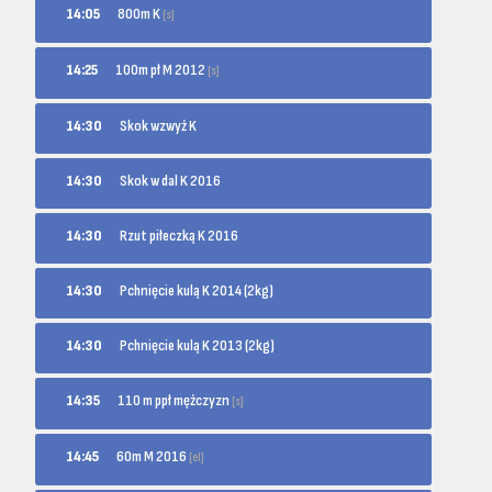
800m K
14:05
[s]
100m pł M 2012
14:25
[s]
14:30
Skok wzwyż K
14:30
Skok w dal K 2016
14:30
Rzut piłeczką K 2016
14:30
Pchnięcie kulą K 2014 (2kg)
14:30
Pchnięcie kulą K 2013 (2kg)
110 m ppł mężczyzn
14:35
[s]
60m M 2016
14:45
[el]