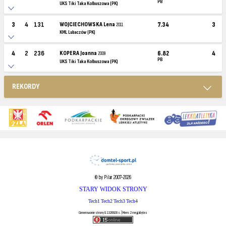
PB
UKS Tiki Taka Kolbuszowa (PK)
3
4
131
WOJCIECHOWSKA Lena
7.34
3
2011
KML Lubaczów (PK)
4
2
236
KOPERA Joanna
6.82
4
2009
PB
UKS Tiki Taka Kolbuszowa (PK)
REKORDY
© by Pilar 2007-2026
STARY WIDOK STRONY
Tech1
Tech2
Tech3
Tech4
Generowanie strony 0.1326928 s. | Mem: 2 megabytes