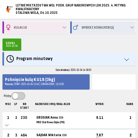
LETNIE MISTRZOSTWA WOJ. PODK. GRUP NABOROWYCH LDK 2025. 4. MITYNG
KWALIFIKACYJNY
STALOWA WOLA, 04.10.2025
DZIEŃ 1
2025-10-04
Program minutowy
Data aktualizacji: 2025-10-04 14:59:03
Pchnięcie kulą K U18 (3kg)
Planowany START: 2025-10-04 12:40 | ZAKOŃCZENIE: 13:13:00
Próby
MSC
LP
NR
NAZWISKO I IMIĘ / KRAJ-KLUB
WYNIK
RANK
START
1
5
230
GROSIAK Anna
9.11
1
2009
MKS Stal Nowa Dęba (PK)
2
3
464
SAJDAK Wiktoria
7.67
2
2009