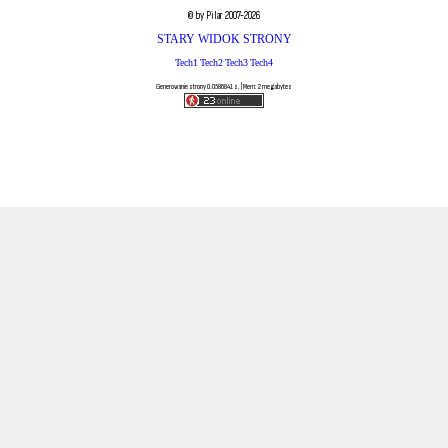
© by Pilar 2007-2026
STARY WIDOK STRONY
Tech1
Tech2
Tech3
Tech4
Generowanie strony 0.0586841 s. | Mem: 2 megabytes