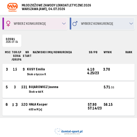
MŁODZIEŻOWE ZAWODY LEKKOATLETYCZNE 2026
WARSZAWA (AWF), 04.07.2026
DZIEŃ 1
2026-07-04
MSC
TOR /LP
NR
NAZWISKO I IMIĘ / KONKURENCJA
SB / PB
WYNIK
RANK
SERIA
START
/GRUPA
3
15
9
KUSY Emilia
4.10
3.70
4.25/23
Skok o tyczce K
5
3
531
BUJAROWICZ Joanna
5.71
0.6
Skok w dal K
3
6
520
HAŁA Kacper
57.90
56.15
5
57.14/23
400 m M [s]