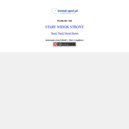
© by Pilar 2007-2026
STARY WIDOK STRONY
Tech1
Tech2
Tech3
Tech4
Generowanie strony 0.084497 s. | Mem: 2 megabytes