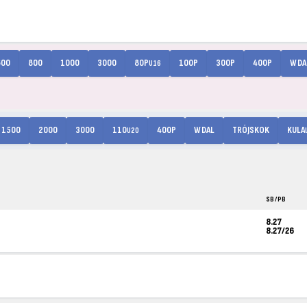
600
800
1000
3000
80P
100P
300P
400P
W DA
U16
1500
2000
3000
110
400P
W DAL
TRÓJSKOK
KULA
U20
SB / PB
8.27
8.27/26