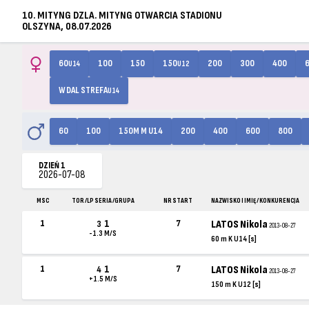
10. MITYNG DZLA. MITYNG OTWARCIA STADIONU
OLSZYNA, 08.07.2026
60
100
150
150
200
300
400
U14
U12
W DAL STREFA
U14
60
100
150M M U14
200
400
600
800
DZIEŃ 1
2026-07-08
MSC
TOR /LP SERIA /GRUPA
NR START
NAZWISKO I IMIĘ / KONKURENCJA
1
1
7
LATOS Nikola
3
2013-08-27
-1.3 M/S
60 m K U14 [s]
1
1
7
LATOS Nikola
4
2013-08-27
+1.5 M/S
150 m K U12 [s]