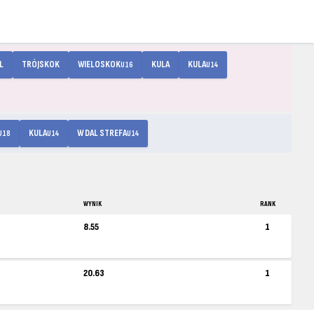
L
TRÓJSKOK
WIELOSKOK
KULA
KULA
U16
U14
KULA
W DAL STREFA
U18
U14
U14
WYNIK
RANK
8.55
1
20.63
1