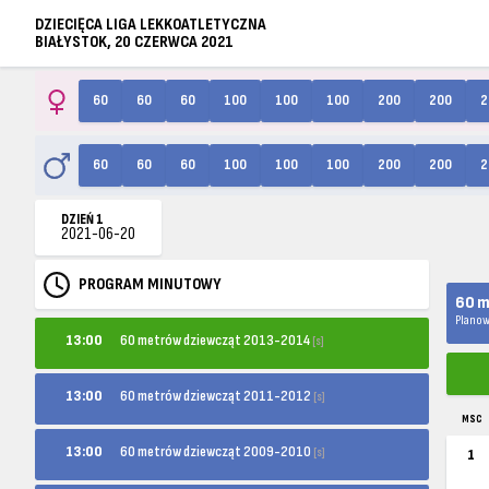
DZIECIĘCA LIGA LEKKOATLETYCZNA
BIAŁYSTOK, 20 CZERWCA 2021
60
60
60
100
100
100
200
200
2
60
60
60
100
100
100
200
200
2
DZIEŃ 1
2021-06-20
PROGRAM MINUTOWY
60 m
Planow
60 metrów dziewcząt 2013-2014
13:00
[s]
60 metrów dziewcząt 2011-2012
13:00
[s]
MSC
60 metrów dziewcząt 2009-2010
13:00
[s]
1