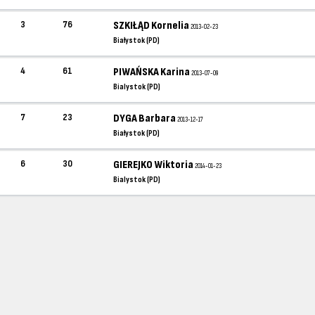
3
76
SZKIŁĄD Kornelia
2013-02-23
Białystok (PD)
4
61
PIWAŃSKA Karina
2013-07-09
Bialystok (PD)
7
23
DYGA Barbara
2013-12-17
Białystok (PD)
6
30
GIEREJKO Wiktoria
2014-01-23
Bialystok (PD)