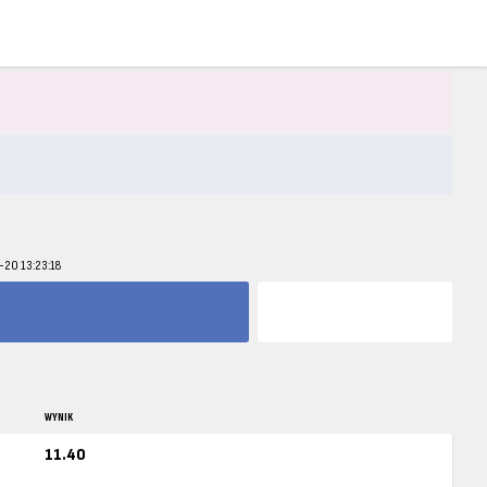
-20 13:23:18
WYNIK
11.40