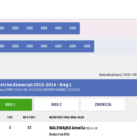
00
300
300
400
400
400
00
300
300
300
400
400
400
Data aktualizacji: 2021-06
etrów dziewcząt 2013-2014 - Bieg 1
any START: 2021-06-20 13:00 | WYSTARTOWANO: 13:03:00
BIEG 1
BIEG 2
ZBIORCZA
TOR
NR START
NAZWISKO I IMIĘ / KRAJ-KLUB
5
52
NALEWAJKO Amelia
2013-11-28
Białystok (PD)