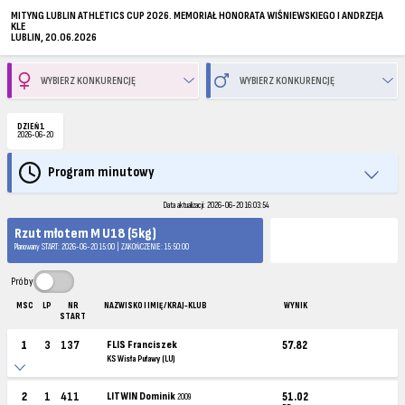
MITYNG LUBLIN ATHLETICS CUP 2026. MEMORIAŁ HONORATA WIŚNIEWSKIEGO I ANDRZEJA
KLE
LUBLIN, 20.06.2026
DZIEŃ 1
2026-06-20
Program minutowy
Data aktualizacji: 2026-06-20 16:03:54
Rzut młotem M U18 (5kg)
Planowany START: 2026-06-20 15:00 | ZAKOŃCZENIE: 15:50:00
Próby
MSC
LP
NR
NAZWISKO I IMIĘ / KRAJ-KLUB
WYNIK
START
1
3
137
FLIS Franciszek
57.82
KS Wisła Puławy (LU)
2
1
411
LITWIN Dominik
51.02
2009