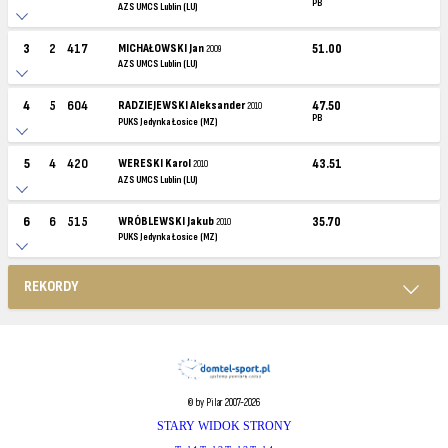
PB
AZS UMCS Lublin (LU)
3
2
417
MICHAŁOWSKI Jan
51.00
2009
AZS UMCS Lublin (LU)
4
5
604
RADZIEJEWSKI Aleksander
47.50
2010
PB
PUKS Jedynka Łosice (MZ)
5
4
420
WERESKI Karol
43.51
2010
AZS UMCS Lublin (LU)
6
6
515
WRÓBLEWSKI Jakub
35.70
2010
PUKS Jedynka Łosice (MZ)
REKORDY
© by Pilar 2007-2026
STARY WIDOK STRONY