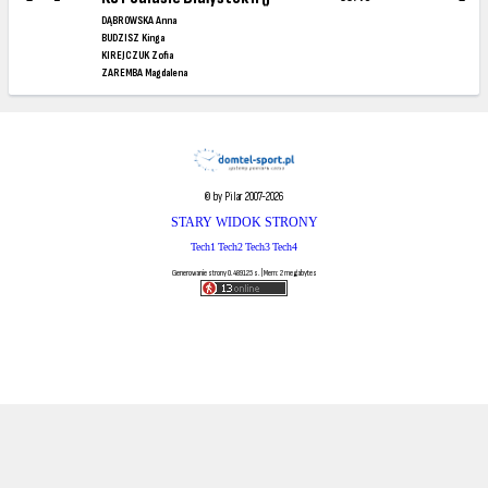
DĄBROWSKA Anna
BUDZISZ Kinga
KIREJCZUK Zofia
ZAREMBA Magdalena
© by Pilar 2007-2026
STARY WIDOK STRONY
Tech1
Tech2
Tech3
Tech4
Generowanie strony 0.489125 s. | Mem: 2 megabytes