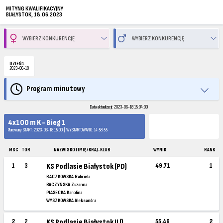
MITYNG KWALIFIKACYJNY
BIAŁYSTOK, 18.06.2023
DZIEŃ 1
2023-06-18
Program minutowy
Data aktualizacji: 2023-06-18 15:04:00
4x100 m K - Bieg 1
Planowany START: 2023-06-18 15:00 | WYSTARTOWANO: 14:58:55
MSC
TOR
NAZWISKO I IMIĘ / KRAJ-KLUB
WYNIK
RANK
1
3
KS Podlasie Białystok (PD)
49.71
1
RACZKOWSKA Gabriela
BACZYŃSKA Zuzanna
PIASECKA Karolina
WYSZKOWSKA Aleksandra
2
2
KS Podlasie Białystok II ()
55.46
2