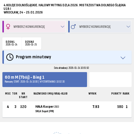
4.KOLEJE DOLNOŚLĄSKIE. HALOWY MITYNG DZLA 2026. MISTRZOSTWA DOLNEGO ŚLĄSKA
U18 I
WROCŁAW, 24 - 25.01.2026
DZIEŃ 1
DZIEŃ 2
2026-01-24
2026-01-25
Program minutowy
Data aktualizacji: 2026-01-24 10:05:50
60 m M (7bój) - Bieg 1
Planowany START: 2026-01-24 10:00 | WYSTARTOWANO: 10:02:30
MSC
TOR
NR
NAZWISKO I IMIĘ / KRAJ-KLUB
WYNIK
PUNKTY
RANK
START
4
3
520
HAŁA Kacper
7.93
580
1
2003
SKLA Sopot (PM)