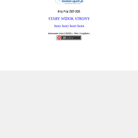
© by Pilar 2007-2026
STARY WIDOK STRONY
Tech1
Tech2
Tech3
Tech4
Generowanie strony 0.2916501 s. | Mem: 2 megabytes