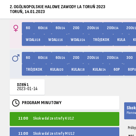
2. OGÓLNOPOLSKIE HALOWE ZAWODY LA TORUŃ 2023
TORUŃ, 14.01.2023
60
60
60
200
200
200
200
U16
U14
U16
U14
U
W DAL
W DAL
W DAL
TRÓJSKOK
KULA
K
U18
U16
U14
60
60
60
200
200
200
300
U16
U14
U16
U14
TRÓJSKOK
KULA
KULA
KULA
60P
60P
U20
U18
U14
U
DZIEŃ 1
2023-01-14
PROGRAM MINUTOWY
Skok
Planow
11:00
Skok w dal ze strefy K U12
Próby
11:00
Skok w dal ze strefy M U12