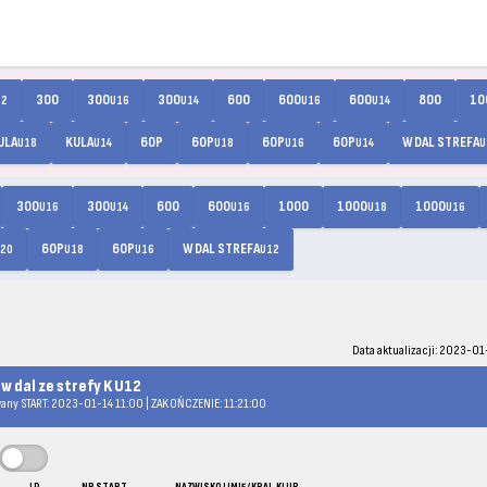
300
300
300
600
600
600
800
10
12
U16
U14
U16
U14
ULA
KULA
60P
60P
60P
60P
W DAL STREFA
U18
U14
U18
U16
U14
U
300
300
600
600
1000
1000
1000
U16
U14
U16
U18
U16
60P
60P
W DAL STREFA
20
U18
U16
U12
Data aktualizacji: 2023-01-
 w dal ze strefy K U12
any START: 2023-01-14 11:00 | ZAKOŃCZENIE: 11:21:00