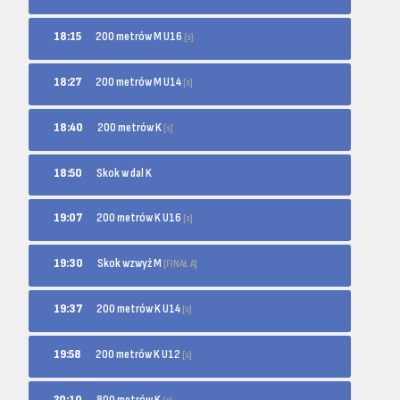
200 metrów M U16
18:15
[s]
200 metrów M U14
18:27
[s]
200 metrów K
18:40
[s]
18:50
Skok w dal K
200 metrów K U16
19:07
[s]
Skok wzwyż M
19:30
[FINAŁ A]
200 metrów K U14
19:37
[s]
200 metrów K U12
19:58
[s]
800 metrów K
20:10