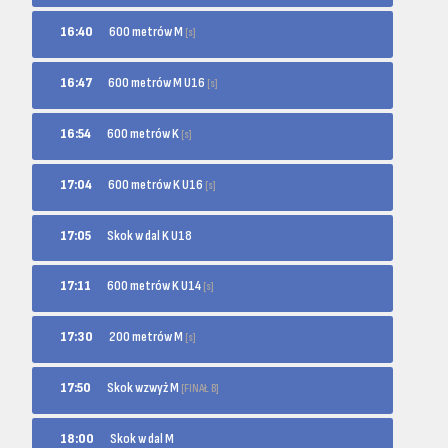
600 metrów M
16:40
[s]
600 metrów M U16
16:47
[s]
600 metrów K
16:54
[s]
600 metrów K U16
17:04
[s]
17:05
Skok w dal K U18
600 metrów K U14
17:11
[s]
200 metrów M
17:30
[s]
Skok wzwyż M
17:50
[FINAŁ B]
18:00
Skok w dal M