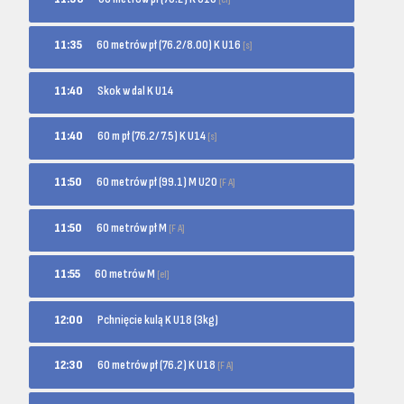
60 metrów pł (76.2/8.00) K U16
11:35
[s]
11:40
Skok w dal K U14
60 m pł (76.2/7.5) K U14
11:40
[s]
60 metrów pł (99.1) M U20
11:50
[F A]
60 metrów pł M
11:50
[F A]
60 metrów M
11:55
[el]
12:00
Pchnięcie kulą K U18 (3kg)
60 metrów pł (76.2) K U18
12:30
[F A]