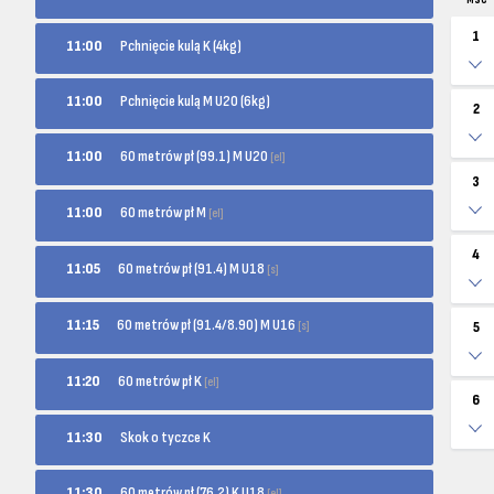
MSC
1
11:00
Pchnięcie kulą K (4kg)
11:00
Pchnięcie kulą M U20 (6kg)
2
60 metrów pł (99.1) M U20
11:00
[el]
3
60 metrów pł M
11:00
[el]
4
60 metrów pł (91.4) M U18
11:05
[s]
60 metrów pł (91.4/8.90) M U16
11:15
[s]
5
60 metrów pł K
11:20
[el]
6
11:30
Skok o tyczce K
60 metrów pł (76.2) K U18
11:30
[el]