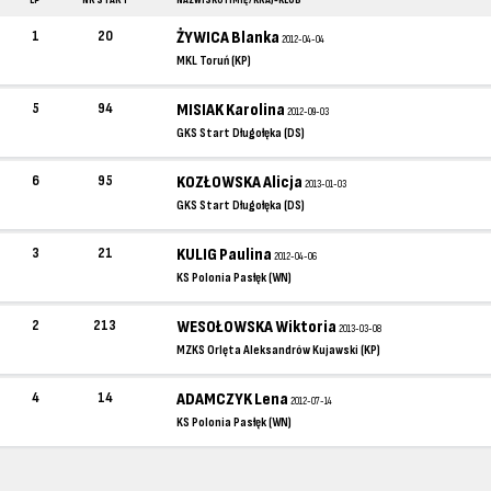
LP
NR START
NAZWISKO I IMIĘ / KRAJ-KLUB
1
20
ŻYWICA Blanka
2012-04-04
MKL Toruń (KP)
5
94
MISIAK Karolina
2012-09-03
GKS Start Długołęka (DS)
6
95
KOZŁOWSKA Alicja
2013-01-03
GKS Start Długołęka (DS)
3
21
KULIG Paulina
2012-04-06
KS Polonia Pasłęk (WN)
2
213
WESOŁOWSKA Wiktoria
2013-03-08
MZKS Orlęta Aleksandrów Kujawski (KP)
4
14
ADAMCZYK Lena
2012-07-14
KS Polonia Pasłęk (WN)