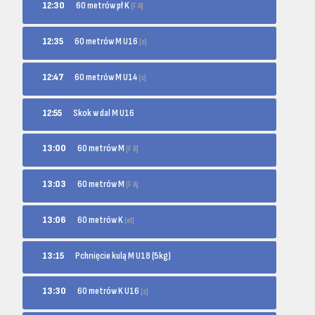
60 metrów pł K
12:30
[F A]
60 metrów M U16
12:35
[s]
60 metrów M U14
12:47
[s]
12:55
Skok w dal M U16
60 metrów M
13:00
[F B]
60 metrów M
13:03
[F A]
60 metrów K
13:06
[el]
13:15
Pchnięcie kulą M U18 (5kg)
60 metrów K U16
13:30
[s]