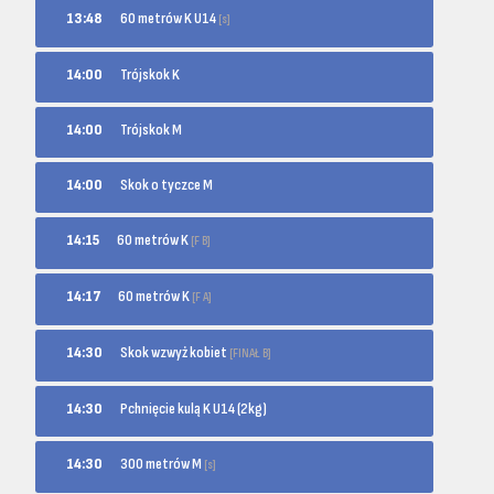
60 metrów K U14
13:48
[s]
14:00
Trójskok K
14:00
Trójskok M
14:00
Skok o tyczce M
60 metrów K
14:15
[F B]
60 metrów K
14:17
[F A]
Skok wzwyż kobiet
14:30
[FINAŁ B]
14:30
Pchnięcie kulą K U14 (2kg)
300 metrów M
14:30
[s]