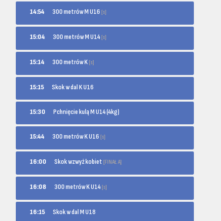
300 metrów M U16
14:54
[s]
300 metrów M U14
15:04
[s]
300 metrów K
15:14
[s]
15:15
Skok w dal K U16
15:30
Pchnięcie kulą M U14 (4kg)
300 metrów K U16
15:44
[s]
Skok wzwyż kobiet
16:00
[FINAŁ A]
300 metrów K U14
16:08
[s]
16:15
Skok w dal M U18