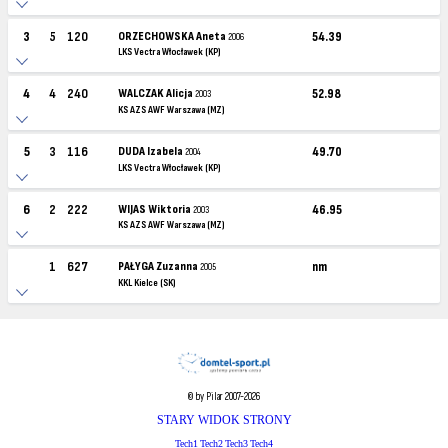
3
5
120
ORZECHOWSKA Aneta
54.39
2006
LKS Vectra Włocławek (KP)
4
4
240
WALCZAK Alicja
52.98
2003
KS AZS AWF Warszawa (MZ)
5
3
116
DUDA Izabela
49.70
2004
LKS Vectra Włocławek (KP)
6
2
222
WIJAS Wiktoria
46.95
2003
KS AZS AWF Warszawa (MZ)
1
627
PAŁYGA Zuzanna
nm
2005
KKL Kielce (SK)
© by Pilar 2007-2026
STARY WIDOK STRONY
Tech1
Tech2
Tech3
Tech4