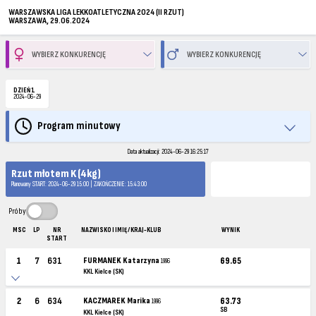
WARSZAWSKA LIGA LEKKOATLETYCZNA 2024 (II RZUT)
WARSZAWA, 29.06.2024
DZIEŃ 1
2024-06-29
Program minutowy
Data aktualizacji: 2024-06-29 16:25:17
Rzut młotem K (4kg)
Planowany START: 2024-06-29 15:00 | ZAKOŃCZENIE: 15:43:00
Próby
MSC
LP
NR
NAZWISKO I IMIĘ / KRAJ-KLUB
WYNIK
START
1
7
631
FURMANEK Katarzyna
69.65
1996
KKL Kielce (SK)
2
6
634
KACZMAREK Marika
63.73
1996
SB
KKL Kielce (SK)