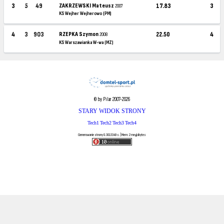
3
5
49
ZAKRZEWSKI Mateusz
17.83
3
2007
KS Wejher Wejherowo (PM)
4
3
903
RZEPKA Szymon
22.50
4
2008
KS Warszawianka W-wa (MZ)
© by Pilar 2007-2026
STARY WIDOK STRONY
Tech1
Tech2
Tech3
Tech4
Generowanie strony 0.3015349 s. | Mem: 2 megabytes