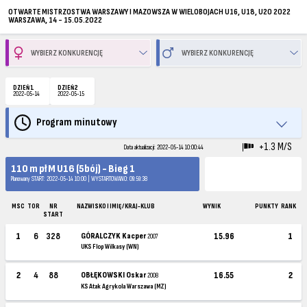
OTWARTE MISTRZOSTWA WARSZAWY I MAZOWSZA W WIELOBOJACH U16, U18, U20 2022
WARSZAWA, 14 - 15.05.2022
DZIEŃ 1
DZIEŃ 2
2022-05-14
2022-05-15
Program minutowy
+1.3 M/S
Data aktualizacji: 2022-05-14 10:00:44
110 m pł M U16 (5bój) - Bieg 1
Planowany START: 2022-05-14 10:00 | WYSTARTOWANO: 09:59:38
MSC
TOR
NR
NAZWISKO I IMIĘ / KRAJ-KLUB
WYNIK
PUNKTY
RANK
START
1
6
328
GÓRALCZYK Kacper
15.96
1
2007
UKS Flop Wilkasy (WN)
2
4
88
OBŁĘKOWSKI Oskar
16.55
2
2008
KS Atak Agrykola Warszawa (MZ)