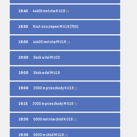
4x400 metrów K U18
18:45
[s]
18:50
Rzut oszczepem M U18 (700)
4x400 metrów M U18
18:50
[s]
19:00
Skok w dal M U20
19:00
Skok w dal M U18
2000 m przeszkody K U18
19:00
[s]
2000 m przeszkody M U18
19:15
[s]
5000 metrów chód K U18
19:30
[s]
5000 m chód M U18
19:30
[s]