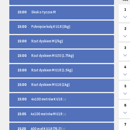
MSC
1
15:00
Skok o tyczce M
15:00
Pchnięcie kulą K U18 (3kg)
2
15:00
Rzut dyskiem M (2kg)
3
15:00
Rzut dyskiem M U20 (1.75kg)
4
15:00
Rzut dyskiem M U18 (1.5kg)
15:00
Rzut dyskiem M U16 (1kg)
5
4x100 metrów K U18
15:00
[s]
6
4x100 metrów M U18
15:05
[s]
7
400 m pł K U18 (76.2)
15:20
[s]