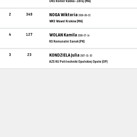
UKS Romer Rabka-Zdrój (MA)
2
349
NOGA Wiktoria
2008-08-02
WKS Wawel Kraków (MA)
4
127
WOLAN Kamila
2008-07-14
KS Komunalni Sanok (PK)
3
23
KONDZIELA Julia
2007-01-30
AZS KU Politechniki Opolskiej Opole (OP)