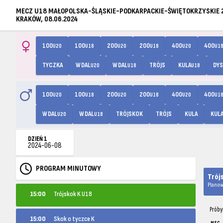
MECZ U18 MAŁOPOLSKA-ŚLĄSKIE-PODKARPACKIE-ŚWIĘTOKRZYSKIE 
KRAKÓW, 08.06.2024
100
100
200
200
400
400
U20
U18
U20
U18
U20
U1
TYCZKA
W DAL
W DAL
TRÓJS
KULA
DY
U20
U18
U18
100
100
200
200
400
400
U20
U18
U20
U18
U20
U1
W DAL
W DAL
TRÓJSKOK
TRÓJS
KULA
KUL
U20
U18
DZIEŃ 1
2024-06-08
PROGRAM MINUTOWY
Trój
Planow
15:00
Trójskok K U18
Próby
15:00
Skok o tyczce K