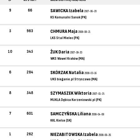
LP
NR START
NAZWISKO I IMIĘ / KRAJ-KLUB
9
66
SAWICKA Izabela
2007-06-20
KS Komunalni Sanok (PK)
5
963
CHMURA Maja
2008-08-21
LKS Stal Mielec (PK)
10
345
ŻUK Daria
2007-09-20
WKS Wawel Kraków (MA)
6
284
SKÓRZAK Natalia
2008-03-16
UKS bieganie.pl Stryszawa (MA)
8
548
SZYMASZEK Wiktoria
2007-01-25
MUKLA Dębica Korzeniowski.pl (PK)
7
601
SAMCZYŃSKA Liliana
2008-04-08
KKL Kielce (SK)
1
262
NIEZABITOWSKA Izabela
2008-06-26