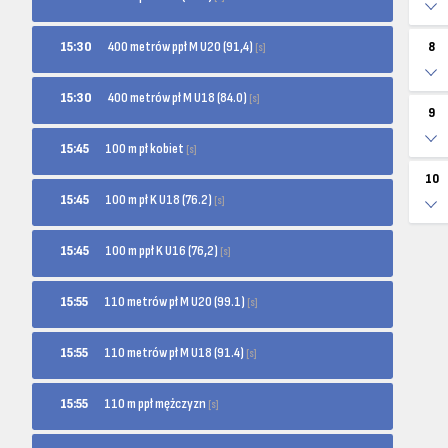
400 metrów ppł M U20 (91,4)
15:30
8
[s]
400 metrów pł M U18 (84.0)
15:30
[s]
9
100 m pł kobiet
15:45
[s]
10
100 m pł K U18 (76.2)
15:45
[s]
100 m ppł K U16 (76,2)
15:45
[s]
110 metrów pł M U20 (99.1)
15:55
[s]
110 metrów pł M U18 (91.4)
15:55
[s]
110 m ppł mężczyzn
15:55
[s]