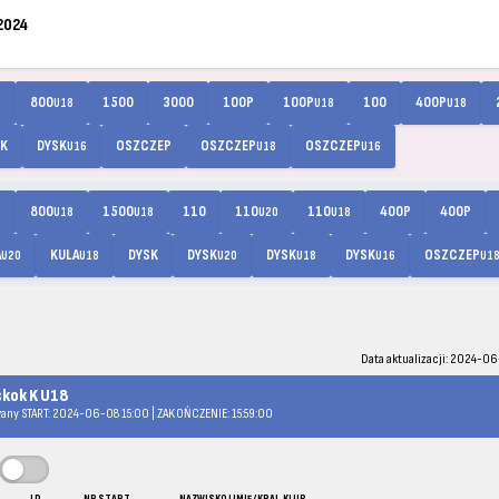
2024
800
1500
3000
100P
100P
100
400P
8
U18
U18
U18
SK
DYSK
OSZCZEP
OSZCZEP
OSZCZEP
U16
U18
U16
800
1500
110
110
110
400P
400P
8
U18
U18
U20
U18
A
KULA
DYSK
DYSK
DYSK
DYSK
OSZCZEP
U20
U18
U20
U18
U16
U1
Data aktualizacji: 2024-06
skok K U18
any START: 2024-06-08 15:00 | ZAKOŃCZENIE: 15:59:00