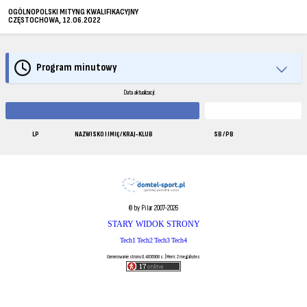
OGÓLNOPOLSKI MITYNG KWALIFIKACYJNY
CZĘSTOCHOWA, 12.06.2022
Program minutowy
Data aktualizacji:
LP
NAZWISKO I IMIĘ / KRAJ-KLUB
SB / PB
© by Pilar 2007-2026
STARY WIDOK STRONY
Tech1
Tech2
Tech3
Tech4
Generowanie strony 0.4956908 s. | Mem: 2 megabytes