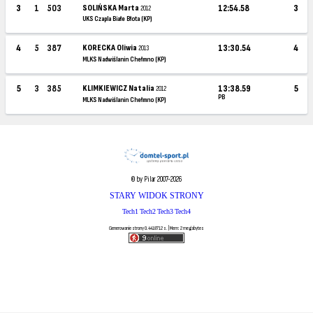
3
1
503
SOLIŃSKA Marta
12:54.58
3
2012
UKS Czapla Białe Błota (KP)
4
5
387
KORECKA Oliwia
13:30.54
4
2013
MLKS Nadwiślanin Chełmno (KP)
5
3
385
KLIMKIEWICZ Natalia
13:38.59
5
2012
PB
MLKS Nadwiślanin Chełmno (KP)
© by Pilar 2007-2026
STARY WIDOK STRONY
Tech1
Tech2
Tech3
Tech4
Generowanie strony 0.4418712 s. | Mem: 2 megabytes