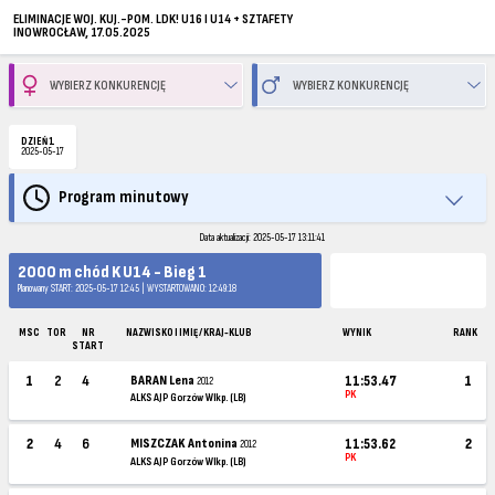
ELIMINACJE WOJ. KUJ.-POM. LDK! U16 I U14 + SZTAFETY
INOWROCŁAW, 17.05.2025
DZIEŃ 1
2025-05-17
Program minutowy
Data aktualizacji: 2025-05-17 13:11:41
2000 m chód K U14 - Bieg 1
Planowany START: 2025-05-17 12:45 | WYSTARTOWANO: 12:49:18
MSC
TOR
NR
NAZWISKO I IMIĘ / KRAJ-KLUB
WYNIK
RANK
START
1
2
4
BARAN Lena
11:53.47
1
2012
PK
ALKS AJP Gorzów Wlkp. (LB)
2
4
6
MISZCZAK Antonina
11:53.62
2
2012
PK
ALKS AJP Gorzów Wlkp. (LB)