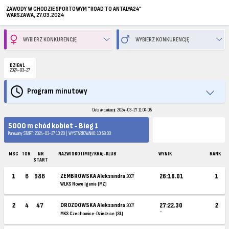
ZAWODY W CHODZIE SPORTOWYM "ROAD TO ANTALYA24"
WARSZAWA, 27.03.2024
DZIEŃ 1
2024-03-27
Program minutowy
Data aktualizacji: 2024-03-27 11:04:05
5000 m chód kobiet - Bieg 1
Planowany START: 2024-03-27 10:20 | WYSTARTOWANO: 10:58:00
MSC
TOR
NR
NAZWISKO I IMIĘ / KRAJ-KLUB
WYNIK
RANK
START
1
6
986
ZEMBROWSKA Aleksandra
26:16.01
1
2007
WLKS Nowe Iganie (MZ)
2
4
47
DROZDOWSKA Aleksandra
27:22.30
2
2007
~
MKS Czechowice-Dziedzice (SL)