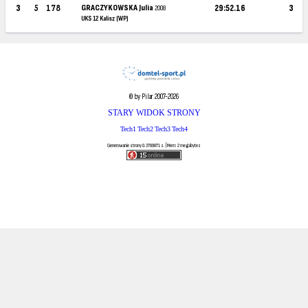
3
5
178
GRACZYKOWSKA Julia
29:52.16
3
2008
UKS 12 Kalisz (WP)
© by Pilar 2007-2026
STARY WIDOK STRONY
Tech1
Tech2
Tech3
Tech4
Generowanie strony 0.3789871 s. | Mem: 2 megabytes