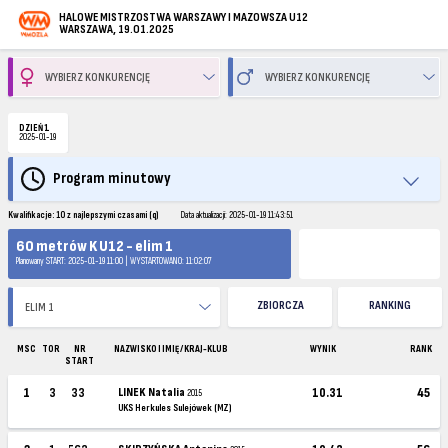
HALOWE MISTRZOSTWA WARSZAWY I MAZOWSZA U12
WARSZAWA, 19.01.2025
DZIEŃ 1
2025-01-19
Program minutowy
Kwalifikacje: 10 z najlepszymi czasami (q)
Data aktualizacji: 2025-01-19 11:43:51
60 metrów K U12 - elim 1
Planowany START: 2025-01-19 11:00 | WYSTARTOWANO: 11:02:07
ZBIORCZA
RANKING
MSC
TOR
NR
NAZWISKO I IMIĘ / KRAJ-KLUB
WYNIK
RANK
START
1
3
33
LINEK Natalia
10.31
45
2015
UKS Herkules Sulejówek (MZ)