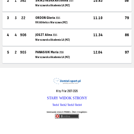
2
1
562
SKIRZYŃSKA Antonina
10.43
56
2015
Warszawska Akademia LA (MZ)
3
5
22
ORDON Gloria
11.10
79
2015
RK Athletics Warszawa (MZ)
4
4
906
JOSZT Alina
11.34
86
2015
Warszawska Akademia LA (MZ)
5
2
905
PANASIUK Maria
12.04
97
2016
Warszawska Akademia LA (MZ)
© by Pilar 2007-2026
STARY WIDOK STRONY
Tech1
Tech2
Tech3
Tech4
Generowanie strony 0.3760989 s. | Mem: 2 megabytes