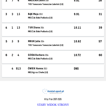
2
7
4
MALICKA Laura
9.81
26
2014
TKS Tomasovia Tomaszów Lubelski (LU)
3
3
15
BĄK Maja
9.91
31
2013
MKS Żak Biała Podlaska (LU)
4
1
13
TUR Diana
10.11
39
2014
MKS Żak Biała Podlaska (LU)
5
5
9
MRUK Julia
10.62
57
2014
TKS Tomasovia Tomaszów Lubelski (LU)
6
2
4
DZIDA Barbara
10.72
60
2014
MKS Żak Biała Podlaska (LU)
4
913
ĆWIEK Hanna
DNS
2013
MKS Agros Chełm (LU)
© by Pilar 2007-2026
STARY WIDOK STRONY