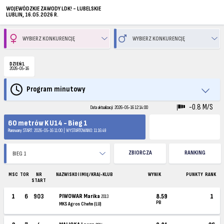
WOJEWÓDZKIE ZAWODY LDK! - LUBELSKIE
LUBLIN, 16.05.2026 R.
DZIEŃ 1
2026-05-16
Program minutowy
-0.8 M/S
Data aktualizacji: 2026-05-16 12:14:00
60 metrów K U14 - Bieg 1
Planowany START: 2026-05-16 11:00 | WYSTARTOWANO: 11:16:49
ZBIORCZA
RANKING
MSC
TOR
NR
NAZWISKO I IMIĘ / KRAJ-KLUB
WYNIK
PUNKTY
RANK
START
1
6
903
PIWOWAR Marika
8.59
1
2013
PB
MKS Agros Chełm (LU)