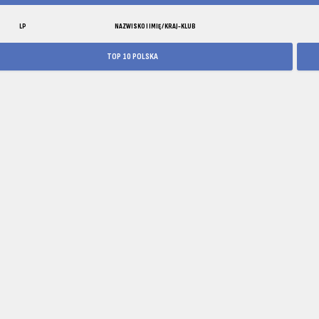
LP
NAZWISKO I IMIĘ / KRAJ-KLUB
TOP 10 POLSKA