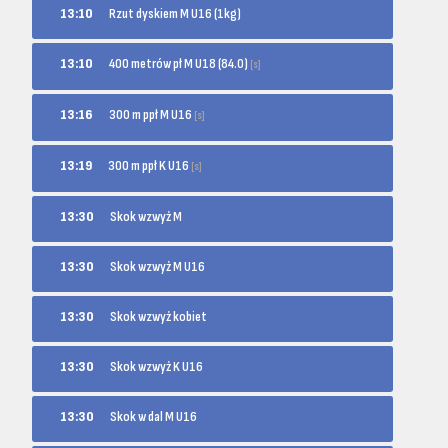
13:10
Rzut dyskiem M U16 (1kg)
400 metrów pł M U18 (84.0)
13:10
[s]
300 m ppł M U16
13:16
[s]
300 m ppł K U16
13:19
[s]
13:30
Skok wzwyż M
13:30
Skok wzwyż M U16
13:30
Skok wzwyż kobiet
13:30
Skok wzwyż K U16
13:30
Skok w dal M U16