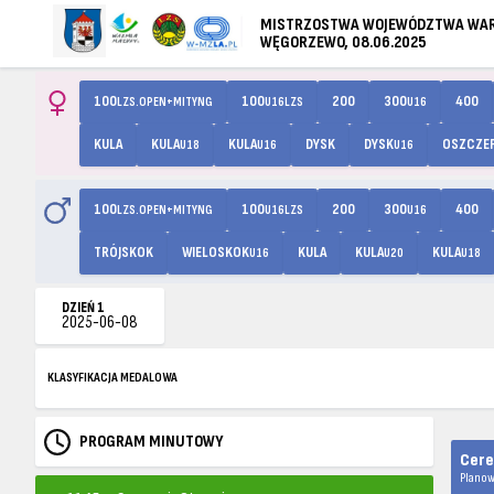
MISTRZOSTWA WOJEWÓDZTWA WARM
WĘGORZEWO, 08.06.2025
100
100
200
300
400
LZS.OPEN+MITYNG
U16LZS
U16
KULA
KULA
KULA
DYSK
DYSK
OSZCZE
U18
U16
U16
100
100
200
300
400
LZS.OPEN+MITYNG
U16LZS
U16
TRÓJSKOK
WIELOSKOK
KULA
KULA
KULA
U16
U20
U18
DZIEŃ 1
2025-06-08
KLASYFIKACJA MEDALOWA
PROGRAM MINUTOWY
Cere
Planow