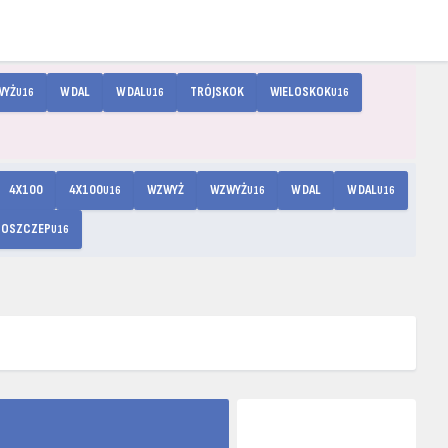
WYŻ
W DAL
W DAL
TRÓJSKOK
WIELOSKOK
U16
U16
U16
4X100
4X100
WZWYŻ
WZWYŻ
W DAL
W DAL
U16
U16
U16
OSZCZEP
U16