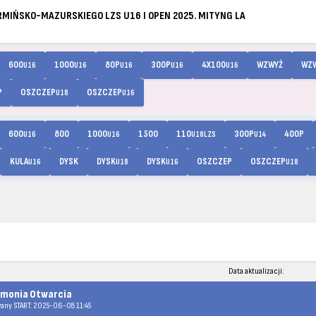
IŃSKO-MAZURSKIEGO LZS U16 I OPEN 2025. MITYNG LA
600
1000
80P
300P
4X100
WZWYŻ
WZ
U16
U16
U16
U16
U16
P
OSZCZEP
OSZCZEP
U18
U16
600
800
1000
1500
110
300P
400P
U16
U16
U18LZS
U14
KULA
DYSK
DYSK
DYSK
OSZCZEP
OSZCZEP
U16
U18
U16
U18
Data aktualizacji:
monia Otwarcia
any START: 2025-06-08 11:45