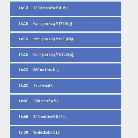
1000 metrów M U16
14:13
[s]
14:15
Pchnięcie kulą M (7.26kg)
14:15
Pchnięcie kulą M U20 (6kg)
14:15
Pchnięcie kulą M U18 (5kg)
200 metrów K
14:23
[s]
14:30
Skok w dal K
200 metrów M
14:30
[s]
300 metrów K U16
14:40
[s]
15:00
Wieloskok K U16