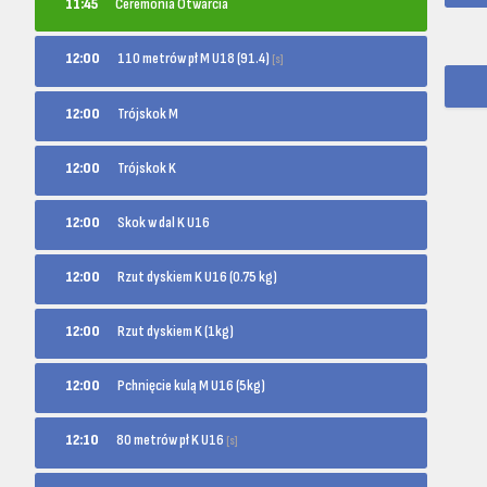
11:45
Ceremonia Otwarcia
110 metrów pł M U18 (91.4)
12:00
[s]
12:00
Trójskok M
12:00
Trójskok K
12:00
Skok w dal K U16
12:00
Rzut dyskiem K U16 (0.75 kg)
12:00
Rzut dyskiem K (1kg)
12:00
Pchnięcie kulą M U16 (5kg)
80 metrów pł K U16
12:10
[s]